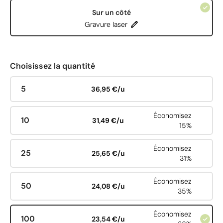
Sur un côté
Gravure laser
Choisissez la quantité
5
36,95 €/u
Économisez
10
31,49 €/u
15%
Économisez
25
25,65 €/u
31%
Économisez
50
24,08 €/u
35%
Économisez
100
23,54 €/u