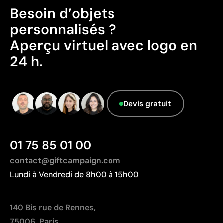
additionnels
Besoin d’objets
N’altère pas la texture ni l’intégrité de l’article
Certification du produit - Points: 0 / 20
personnalisés ?
Ne dispose pas de certifications de durabilité
Limites
Aperçu virtuel avec logo en
vérifiables.
La gravure n’ajoute pas de couleur, dépend du ton
24 h.
du matériau
Sur le bois, le rendu final dépendra du veinage du
matériau
Devis gratuit
01 75 85 01 00
contact@giftcampaign.com
Lundi à Vendredi de 8h00 à 15h00
140 Bis rue de Rennes,
75006, Paris