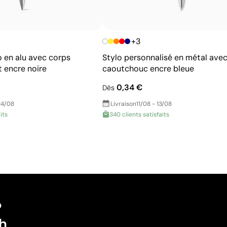
+3
o en alu avec corps
Stylo personnalisé en métal ave
 encre noire
caoutchouc encre bleue
0,34 €
Dès
14/08
Livraison
11/08 - 13/08
its
340 clients satisfaits
?
h.