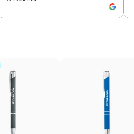
Gravure laser circulaire avec marquage envelo
La gravure laser circulaire utilise un système rotatif qui 
permettant d’imprimer le logo ou le motif sur toute la su
bouteilles et les thermos en métal, avec une finition cont
Avantages
Marquage continu autour du produit
Finition premium très élégante
Haute résistance à l’usure et aux lavages
N’utilise pas d’encres ni d’adhésifs