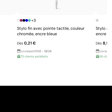
+3
c
Stylo fin avec pointe tactile, couleur
Stylo ar
chromée, encre bleue
encre bl
0,21 €
8,95
Dès
Dès
Livraison
17/08 - 19/08
Livraiso
73 clients satisfaits
58 client