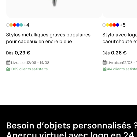
+4
+5
Stylos métalliques gravés populaires
Stylo avec log
pour cadeaux en encre bleue
caoutchouté et
0,29 €
0,26 €
Dès
Dès
Livraison
12/08 - 14/08
Livraison
12/08 - 
1039 clients satisfaits
414 clients satisfa
Besoin d’objets personnalisés 
Aperçu virtuel avec logo en 24 