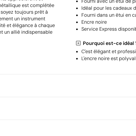
Fourni avec un étui de 
 métallique est complétée
Idéal pour les cadeaux d
 soyez toujours prêt à
Fourni dans un étui en c
lement un instrument
Encre noire
lité et élégance à chaque
Service Express disponi
nt un allié indispensable
Pourquoi est-ce idéal 
C'est élégant et profess
L'encre noire est polyva
Emballage
Type d'emballage individuel
Emballage intermédiaire
Transfert sérigraphique
Transfert numér
Dimensions de la boîte extéri
Volume de la boîte extérieure