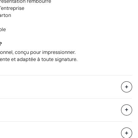
présentation rembourré
'entreprise
arton
ble
?
ionnel, conçu pour impressionner.
lente et adaptée à toute signature.
Livré dans un étui en carton.
25 unités
31 x 39 x 32 cm
ique en couleur
Impression en relief
eure
0.039 m³