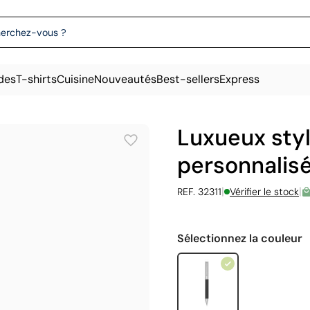
des
T-shirts
Cuisine
Nouveautés
Best-sellers
Express
Luxueux styl
personnalisé
|
|
REF. 32311
Vérifier le stock
Sélectionnez la couleur