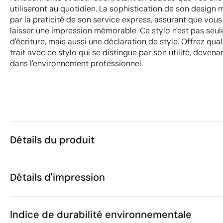
utiliseront au quotidien. La sophistication de son design
par la praticité de son service express, assurant que vous
laisser une impression mémorable. Ce stylo n'est pas seu
d'écriture, mais aussi une déclaration de style. Offrez qua
trait avec ce stylo qui se distingue par son utilité, devena
dans l'environnement professionnel.
Détails du produit
Caractéristiques
Détails d'impression
32311
Code du produit
10 unités
Quantité minimum
1 unité
Gravure laser circulaire
Gravure laser
Vente par multiples de
Indice de durabilité environnementale
ø1.1 x 13.8 cm
Taille