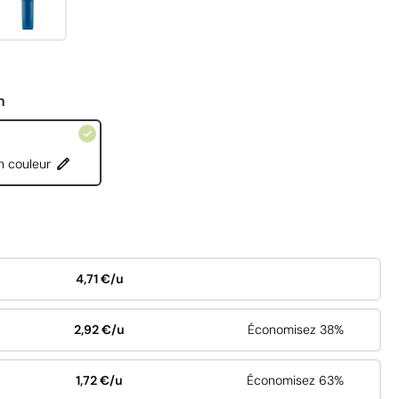
n
n couleur
4,71 €/u
2,92 €/u
Économisez 38%
1,72 €/u
Économisez 63%