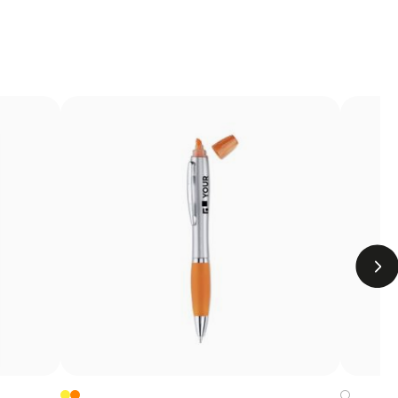
Elle permet de reproduire des photographies, des
 à des photolithographies ou à des écrans, ce qui en fait
 petites séries.
Limites
Résistance inférieure à des techniques comme la
gravure ou la sérigraphie
Peut être moins compétitive sur de grandes séries
avec des designs simples