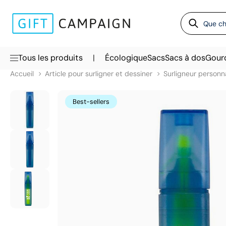
|
Tous les produits
Écologique
Sacs
Sacs à dos
Gour
Accueil
Article pour surligner et dessiner
Surligneur personna
Best-sellers