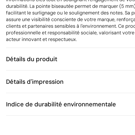
durabilité. La pointe biseautée permet de marquer (5 mm)
facilitant le surlignage ou le soulignement des notes. Sa 
assure une visibilité consciente de votre marque, renfor
clients et partenaires sensibles à l'environnement. Ce prod
professionnelle et responsabilité sociale, valorisant vot
acteur innovant et respectueux.
Détails du produit
Caractéristiques
Détails d'impression
46421
Code du produit
25
Quantité minimum
11.8 x 2.4 x 1.
Impression numérique en couleur
Taille
Indice de durabilité environnementale
17 g
Poids
R-PET
Matière
Chine
Pays de fabrication
Zones d'impression disponibles
9608 20 00
Code Intrastat