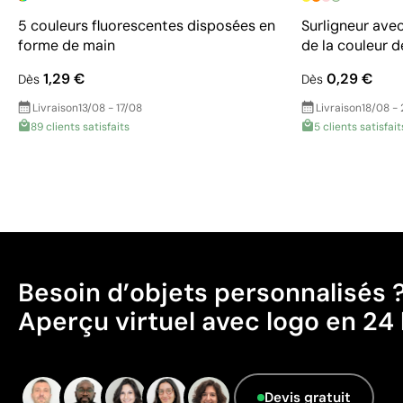
5 couleurs fluorescentes disposées en
Surligneur ave
forme de main
de la couleur d
1,29 €
0,29 €
Dès
Dès
Livraison
13/08 - 17/08
Livraison
18/08 -
89 clients satisfaits
5 clients satisfait
Besoin d’objets personnalisés 
Aperçu virtuel avec logo en 24 
Devis gratuit