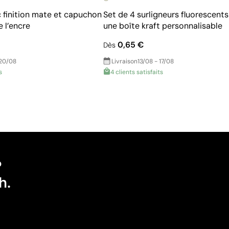
c finition mate et capuchon
Set de 4 surligneurs fluorescent
e l’encre
une boîte kraft personnalisable
0,65 €
Dès
 20/08
Livraison
13/08 - 17/08
s
4 clients satisfaits
?
h.