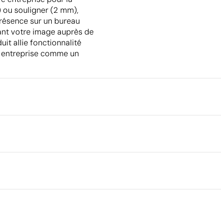
 ou souligner (2 mm),
présence sur un bureau
çant votre image auprès de
uit allie fonctionnalité
re entreprise comme un
Emballage
Quantité minimale pour l'envo
palettes
2 cm
Emballage intermédiaire
Dimensions de la boîte extéri
Volume de la boîte extérieure
Poids de la boîte extérieure
Ce qui rend ce produit durable
Quantité par boîte