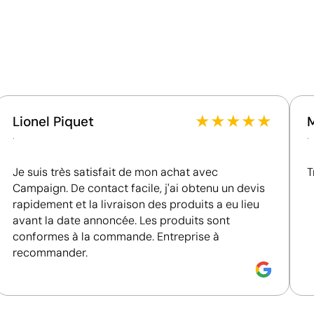
Matériau - Points: 36 / 40
Contient des matières recyclées, réduisant
l'utilisation de ressources vierges.
Certification du fournisseur - Points: 15 / 15
Fournisseur récompensé par la médaille EcoVadis
Platinum, figurant parmi le 1 % des entreprises les
★
★
★
★
★
Lionel Piquet
mieux classées en matière de performance ESG.
.
.
Je suis très satisfait de mon achat avec
T
Campaign. De contact facile, j'ai obtenu un devis
rapidement et la livraison des produits a eu lieu
avant la date annoncée. Les produits sont
conformes à la commande. Entreprise à
recommander.
Votre motif imprimé en couleur directement sur 
L’impression numérique applique l’encre directement sur l