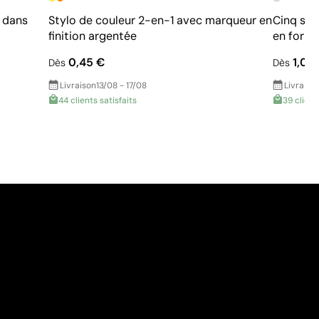
s dans
Stylo de couleur 2-en-1 avec marqueur en
Cinq sur
finition argentée
en forme
0,45 €
1,05
Dès
Dès
Livraison
13/08 - 17/08
Livraiso
44 clients satisfaits
39 client