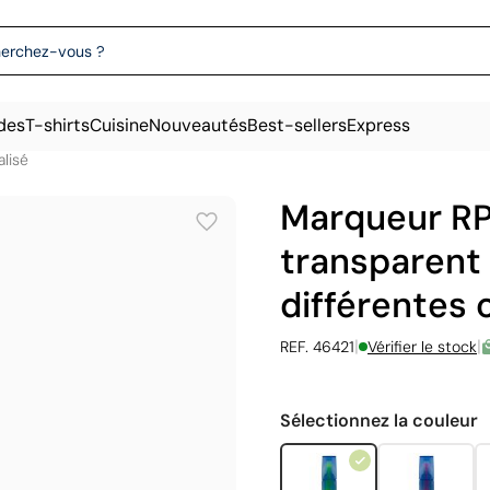
des
T-shirts
Cuisine
Nouveautés
Best-sellers
Express
lisé
Marqueur RP
transparent
différentes 
|
|
REF. 46421
Vérifier le stock
Sélectionnez la couleur