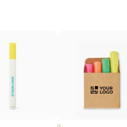
résolution, comme le ferait une imprimante de bureau. 
illustrations et des logos en couleur, sans avoir recours
une option d’impression multicolore économique pour les
Avantages
Reproduit des images couleur avec un grand niveau
de détail
Parfaite pour les designs avec dégradés et ombres
Technique d’impression économique