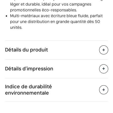
léger et durable, idéal pour vos campagnes
promotionnelles éco-responsables.
Multi-matériaux avec écriture bleue fluide, parfait
pour une distribution en grande quantité dès 50
unités.
Détails du produit
Caractéristiques
Détails d'impression
37163
Code du produit
50 unités
Quantité minimum
ø1 x 14 cm
Impression numérique en couleur
Tamp
Taille
Indice de durabilité
8 g
Poids
environnementale
Article avec multi-
Matière
matériaux
Zones d'impression disponibles
Chine
Pays de fabrication