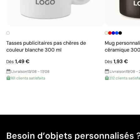
Tasses publicitaires pas chères de
Mug personnali
couleur blanche 300 ml
céramique 300
1,49 €
1,93 €
Dès
Dès
Livraison
13/08 - 17/08
Livraison
19/08 - 
161 clients satisfaits
212 clients satisfa
Besoin d’objets personnalisés 