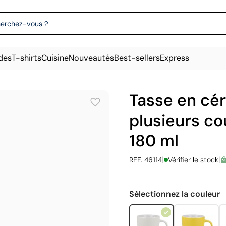
des
T-shirts
Cuisine
Nouveautés
Best-sellers
Express
Tasse en cé
plusieurs c
180 ml
|
|
REF. 46114
Vérifier le stock
Sélectionnez la couleur