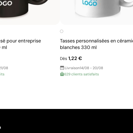
sé pour entreprise
Tasses personnalisées en céram
 ml
blanches 330 ml
1,22 €
Dès
21/08
Livraison
14/08 - 20/08
its
629 clients satisfaits
?