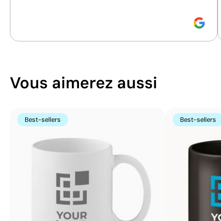
Size:
165 x 35 mm
Size:
170 x 40 mm
Impression numérique brillante UV:
Impression numériq
maximum 1 couleur
maximum 4 couleur
Vous aimerez aussi
Best-sellers
Best-sellers