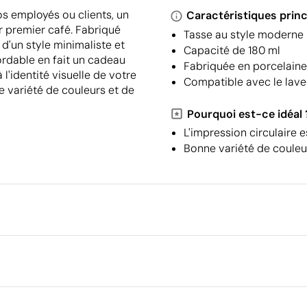
os employés ou clients, un
Caractéristiques princ
r premier café. Fabriqué
Tasse au style moderne
d'un style minimaliste et
Capacité de 180 ml
ordable en fait un cadeau
Fabriquée en porcelaine
l'identité visuelle de votre
Compatible avec le lave-
e variété de couleurs et de
Pourquoi est-ce idéal 
L'impression circulaire es
Bonne variété de couleu
Emballage
Quantité minimale pour l'envo
palettes
Dimensions de la boîte extéri
re laser circulaire
Gravure laser