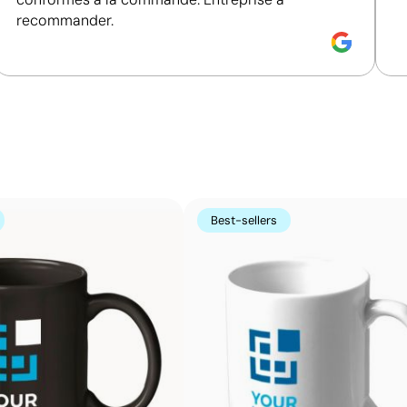
recommander.
Size:
40 x 35 mm
S
ue brillante UV:
Impression numérique brillante UV:
I
s
maximum 1 couleur
m
Finition UV brillante qui met en valeur les couleu
L’impression numérique UV haute brillance combine le s
Best-sellers
très brillant, presque laqué. Elle apporte un aspect très
surfaces rigides.
Avantages
Finition laquée brillante du logo ou du design
Reproduit des images couleur très vives
Séchage instantané grâce à la technologie UV
Fonctionne très bien pour les campagnes festives