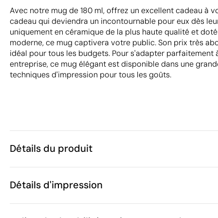
Avec notre mug de 180 ml, offrez un excellent cadeau à v
cadeau qui deviendra un incontournable pour eux dès leu
uniquement en céramique de la plus haute qualité et doté 
moderne, ce mug captivera votre public. Son prix très ab
idéal pour tous les budgets. Pour s'adapter parfaitement à 
entreprise, ce mug élégant est disponible dans une grand
techniques d'impression pour tous les goûts.
Détails du produit
Caractéristiques
Détails d'impression
46114
Code du produit
100 unités
Quantité minimum
ø8 x 7.9 cm
Impression numérique brillante UV
Gravu
Taille