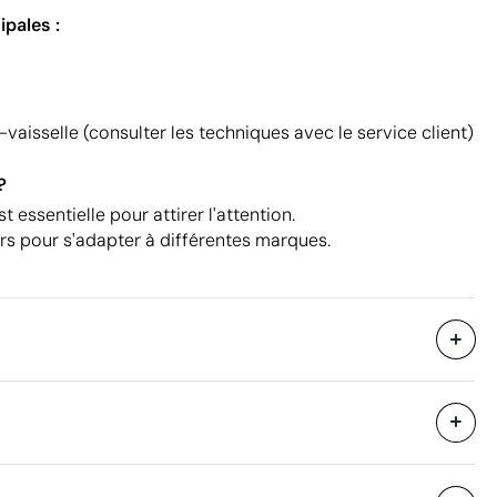
ipales :
vaisselle (consulter les techniques avec le service client)
?
t essentielle pour attirer l'attention.
rs pour s'adapter à différentes marques.
864 unités
i avec des
54 x 54 x 59 cm
eure