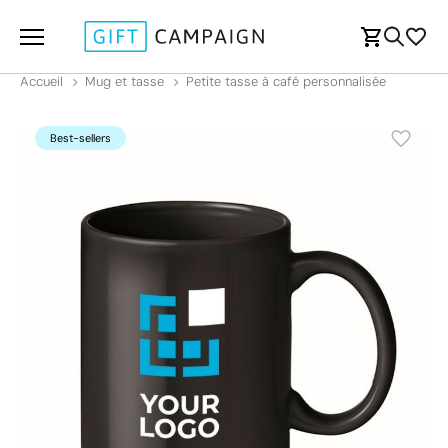
Accueil
Mug et tasse
Petite tasse à café personnalisée
Best-sellers