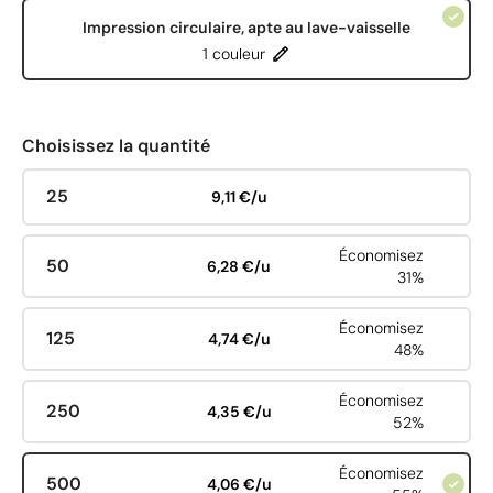
Impression circulaire, apte au lave-vaisselle
1 couleur
Choisissez la quantité
25
9,11 €/u
Économisez
50
6,28 €/u
31%
Économisez
125
4,74 €/u
48%
Économisez
250
4,35 €/u
52%
Économisez
500
4,06 €/u