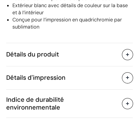
Extérieur blanc avec détails de couleur sur la base
et à l’intérieur
Conçue pour l’impression en quadrichromie par
sublimation
Détails du produit
Caractéristiques
Détails d'impression
50320
Code du produit
50
Quantité minimum
ø8.2 x 9.6 cm
Sublimation en couleur
Taille
Indice de durabilité
320 g
Poids
environnementale
Céramique
Matière
350 ml
Capacité
Zones d'impression disponibles
Chine
Pays de fabrication
6912 00 25
Code Intrastat