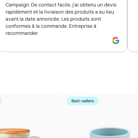
Position:
droitier
Campaign. De contact facile, j'ai obtenu un devis
Size:
60x45 mm
rapidement et la livraison des produits a eu lieu
Tampographie:
maximum 4
avant la date annoncée. Les produits sont
couleurs
conformes à la commande. Entreprise à
recommander.
Impression de petits détails sur des surfaces in
La tampographie transfère l’encre d’une plaque gravée à
formes incurvées ou irrégulières. Elle est conçue pour i
porte-clés, des gadgets et des objets de petite taille où
Avantages
Best-sellers
Possibilité d’impression avec couleurs Pantone®
exactes
Permet l’impression sur surfaces incurvées et
irrégulières
Bonne définition des textes et logos
Prix compétitifs pour les grandes quantités