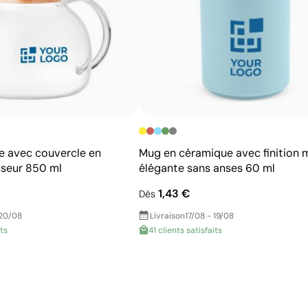
re avec couvercle en
Mug en céramique avec finition 
useur 850 ml
élégante sans anses 60 ml
1,43 €
Dès
 20/08
Livraison
17/08 - 19/08
its
41 clients satisfaits