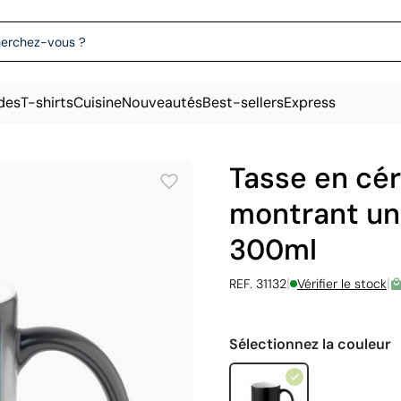
des
T-shirts
Cuisine
Nouveautés
Best-sellers
Express
Tasse en cé
montrant un
300ml
|
|
REF. 31132
Vérifier le stock
Sélectionnez la couleur