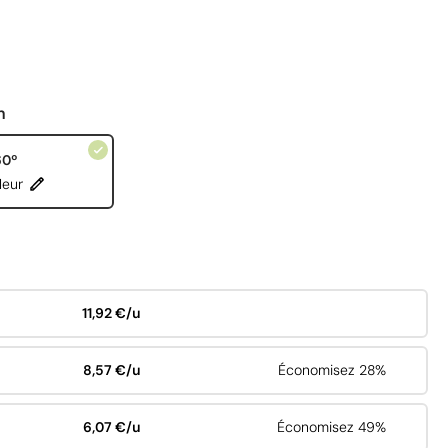
n
60º
leur
11,92 €/u
8,57 €/u
Économisez 28%
6,07 €/u
Économisez 49%