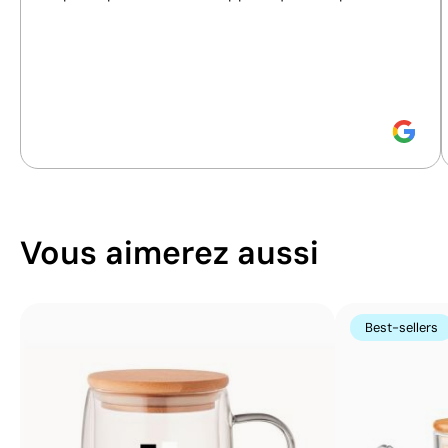
Position:
gaucher
Position:
opposé à la poignée
responsables.
Size:
60x45 mm
Size:
60x45 mm
Découvrez comment nous calculons notre indice de
Tampographie:
maximum 4
Tampographie:
maximum 4
durabilité.
couleurs
couleurs
Vous aimerez aussi
Best-sellers