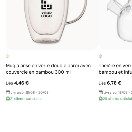
Mug à anse en verre double paroi avec
Théière en ver
couvercle en bambou 300 ml
bambou et inf
4,46 €
6,78 €
Dès
Dès
Livraison
18/08 - 20/08
Livraison
18/08 -
21 clients satisfaits
28 clients satisfa