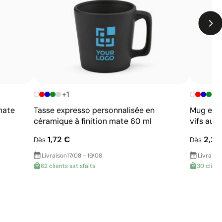
+1
+
mate
Tasse expresso personnalisée en
Mug en c
céramique à finition mate 60 ml
vifs au 
1,72 €
2,29
Dès
Dès
Livraison
17/08 - 19/08
Livraiso
62 clients satisfaits
30 client