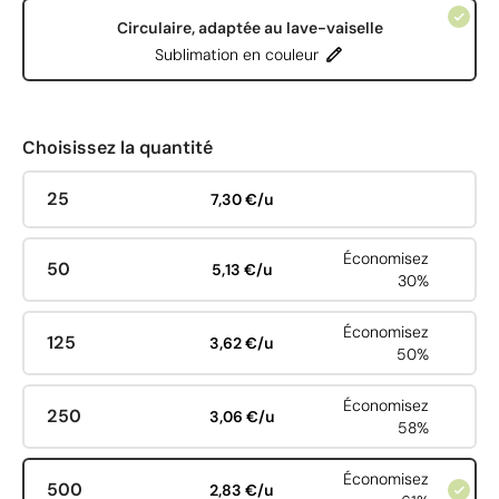
Circulaire, adaptée au lave-vaiselle
Sublimation en couleur
Choisissez la quantité
25
7,30 €/u
Économisez
50
5,13 €/u
30%
Économisez
125
3,62 €/u
50%
Économisez
250
3,06 €/u
58%
Économisez
500
2,83 €/u