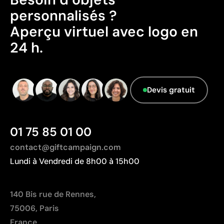
Le fournisseur ne dispose pas de cette
personnalisés ?
information.
Limites
Aperçu virtuel avec logo en
Nécessite généralement un fond blanc
24 h.
Ne permet pas une correspondance exacte avec les
couleurs Pantone
Non adaptée aux effets métallisés ou aux encres
spéciales
Devis gratuit
01 75 85 01 00
contact@giftcampaign.com
Lundi à Vendredi de 8h00 à 15h00
140 Bis rue de Rennes,
75006, Paris
France