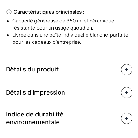
Caractéristiques principales :
Capacité généreuse de 350 ml et céramique
résistante pour un usage quotidien.
Livrée dans une boîte individuelle blanche, parfaite
pour les cadeaux d’entreprise.
Détails du produit
Caractéristiques
Détails d'impression
38797
Code du produit
30 unités
Quantité minimum
ø8.2 x 9.6 cm
Sérigraphie circulaire
Gravure laser
Taille
Indice de durabilité
320 g
Poids
environnementale
Céramique
Matière
350 ml
Capacité