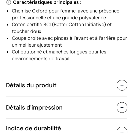
Caractéristiques principales :
Chemise Oxford pour femme, avec une présence
professionnelle et une grande polyvalence
Coton certifié BCI (Better Cotton Initiative) et
toucher doux
Coupe droite avec pinces à l’avant et à l’arrière pour
un meilleur ajustement
Col boutonné et manches longues pour les
environnements de travail
Détails du produit
Caractéristiques
Détails d'impression
55579
Code du produit
5 unités
Quantité minimum
325 g
Sérigraphie
Transfert sérigraphique text
Poids
Indice de durabilité
Coton
Matière