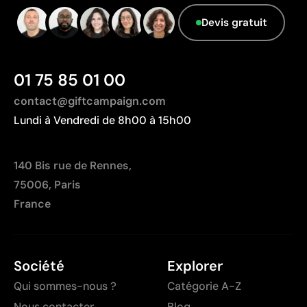
Non adaptée à l’impression de photographies ou de
Fabriqué en Bangladesh, avec une distance de
dégradés
transport plus importante par rapport à l'Europe.
Devis gratuit
Nombre de couleurs limité
01 75 85 01 00
contact@giftcampaign.com
Lundi à Vendredi de 8h00 à 15h00
140 Bis rue de Rennes,
75006, Paris
France
Société
Explorer
Qui sommes-nous ?
Catégorie A-Z
Nous contacter
Blog