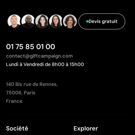
fréquents
transport plus importante par rapport à l'Europe.
Données avancées - Points: 0 / 5
Limites
Le fournisseur ne dispose pas de cette
Devis gratuit
Nombre de couleurs limité
information.
Non adapté pour des designs photographiques ou
des dégradés
01 75 85 01 00
contact@giftcampaign.com
Lundi à Vendredi de 8h00 à 15h00
140 Bis rue de Rennes,
75006, Paris
France
Société
Explorer