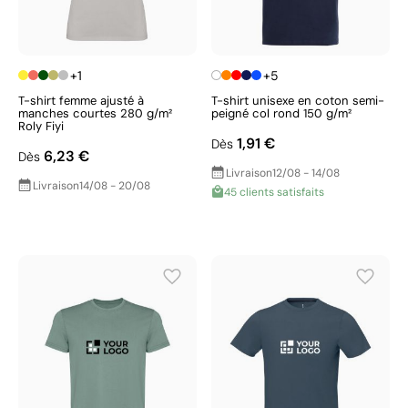
+1
+5
T-shirt femme ajusté à
T-shirt unisexe en coton semi-
manches courtes 280 g/m²
peigné col rond 150 g/m²
Roly Fiyi
1,91 €
Dès
6,23 €
Dès
Livraison
12/08 - 14/08
Livraison
14/08 - 20/08
45 clients satisfaits