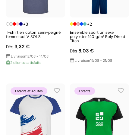
+3
+2
T-shirt en coton semi-peigné
Ensemble sport unisexe
femme col V SOL'S
polyester 140 g/m² Roly Direct
Titan
3,32 €
Dès
8,03 €
Dès
Livraison
12/08 - 14/08
Livraison
19/08 - 21/08
2 clients satisfaits
Enfants et Adultes
Enfants