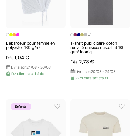
+1
Débardeur pour femme en
T-shirt publicitaire coton
polyester 130 g/m²
recyclé unisexe casual fit 180
g/m² Iqoniq
1,04 €
Dès
2,78 €
Dès
Livraison
24/08 - 26/08
Livraison
20/08 - 24/08
102 clients satisfaits
36 clients satisfaits
Enfants