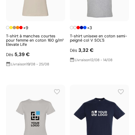
+9
+3
T-shirt à manches courtes
T-shirt unisexe en coton semi-
pour femme en coton 160 g/m²
peigné col V SOL'S
Elevate Life
3,32 €
Dès
5,39 €
Dès
Livraison
12/08 - 14/08
Livraison
19/08 - 25/08