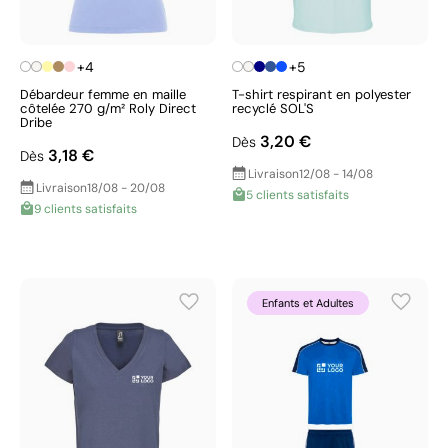
+4
+5
Débardeur femme en maille
T-shirt respirant en polyester
côtelée 270 g/m² Roly Direct
recyclé SOL'S
Dribe
3,20 €
Dès
3,18 €
Dès
Livraison
12/08 - 14/08
Livraison
18/08 - 20/08
5 clients satisfaits
9 clients satisfaits
Enfants et Adultes