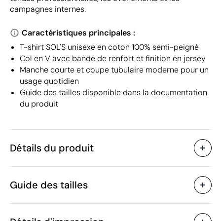
campagnes internes.
Caractéristiques principales :
T-shirt SOL'S unisexe en coton 100% semi-peigné
Col en V avec bande de renfort et finition en jersey
Manche courte et coupe tubulaire moderne pour un
usage quotidien
Guide des tailles disponible dans la documentation
du produit
Détails du produit
Caractéristiques
Guide des tailles
55359
Code du produit
10 unités
Quantité minimum
162 g
Poids