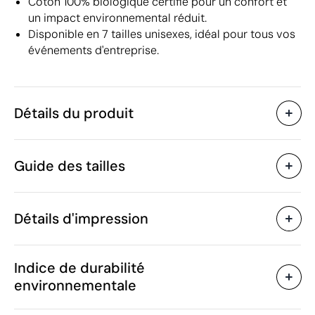
Coton 100% biologique certifié pour un confort et
un impact environnemental réduit.
Disponible en 7 tailles unisexes, idéal pour tous vos
événements d'entreprise.
Détails du produit
Caractéristiques
Guide des tailles
38979
Code du produit
10 unités
Quantité minimum
122 g
Poids
Détails d'impression
Coton organique
Matière
Bangladesh
Pays de fabrication
Sérigraphie textile
Transfert sérigraphiq
SOL'S
Marque
Indice de durabilité
6109 10 00
Code Intrastat
environnementale
Unisexe
Genre