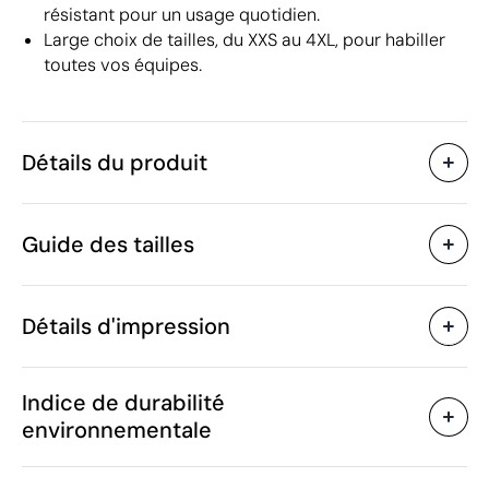
résistant pour un usage quotidien.
Large choix de tailles, du XXS au 4XL, pour habiller
toutes vos équipes.
Détails du produit
Caractéristiques
Guide des tailles
45980
Code du produit
5 unités
Quantité minimum
199 g
Poids
Détails d'impression
100% Coton biologique
Matière
peigné. 85 % coton
Sérigraphie textile
Transfert sérigraphiq
biologique / 15 % viscose
Indice de durabilité
Bangladesh
Pays de fabrication
environnementale
SOL'S
Marque
6109 10 00
Code Intrastat