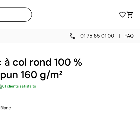
01 75 85 01 00
|
FAQ
c à col rond 100 %
Spun 160 g/m²
61 clients satisfaits
Blanc