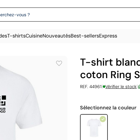
des
T-shirts
Cuisine
Nouveautés
Best-sellers
Express
T-shirt blan
coton Ring 
|
|
REF. 44961
Vérifier le stock
Sélectionnez la couleur