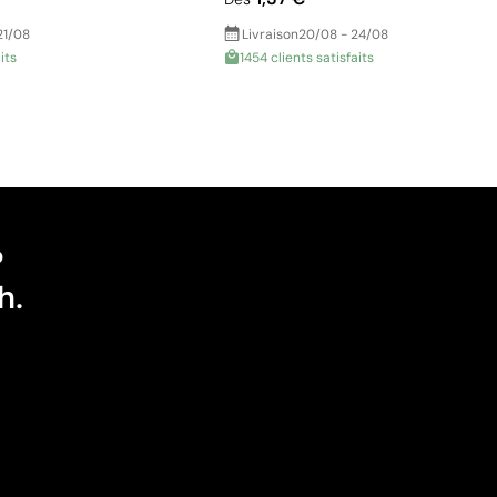
21/08
Livraison
20/08 - 24/08
its
1454 clients satisfaits
?
h.