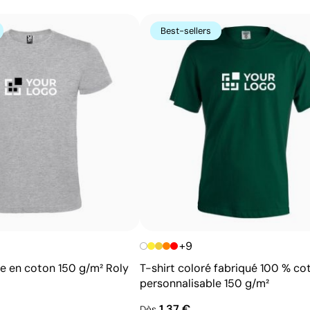
s’avère très économique en grandes quantités sur des s
Best-sellers
t-shirts.
Avantages
Possibilité d’impression avec couleurs Pantone®
exactes
Excellent rapport qualité-prix pour les grandes
séries
Idéale pour logos simples sans détails fins
+9
re en coton 150 g/m² Roly
T-shirt coloré fabriqué 100 % co
personnalisable 150 g/m²
1,37 €
Dès