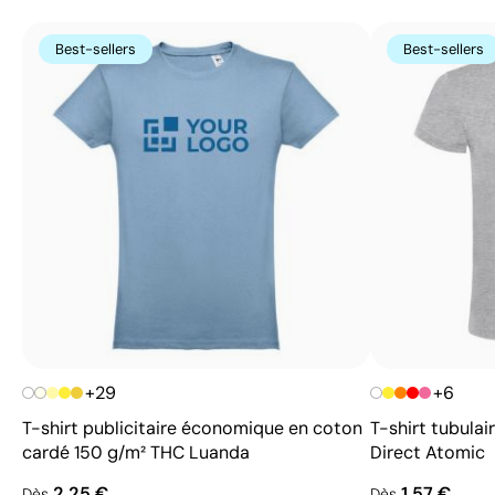
Best-sellers
Best-sellers
+29
+6
T-shirt publicitaire économique en coton
T-shirt tubulai
cardé 150 g/m² THC Luanda
Direct Atomic
2,25 €
1,57 €
Dès
Dès