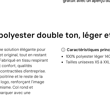
gratuit avec un aperçu du
polyester double ton, léger 
ne solution élégante pour
Caractéristiques princ
original, tout en restant
100% polyester léger 140
Fabriqué en tissu respirant
Tailles unisexes XS à XX
t confort, qualités
contractées d'entreprise.
itrine et le reste de la
 logo, renforçant l'image
misme. Col rond et
démarquer avec une