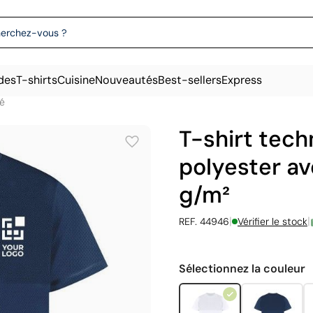
des
T-shirts
Cuisine
Nouveautés
Best-sellers
Express
sé
T-shirt tech
polyester av
g/m²
|
|
REF. 44946
Vérifier le stock
Sélectionnez la couleur