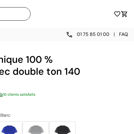
01 75 85 01 00
|
FAQ
nique 100 %
ec double ton 140
10 clients satisfaits
Blanc