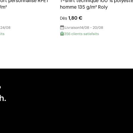
port personnalisé RPET
T-shirt technique 100 % polyeste
g/m²
homme 135 g/m² Roly
1,80 €
Dès
 24/08
Livraison
14/08 - 20/08
its
356 clients satisfaits
?
h.