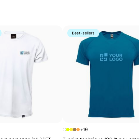
Combinaison de sérigraphie et de tampographie 
La sérigraphie et la tampographie sont deux techniques d
choisies en fonction de la forme et du matériau du produ
Best-sellers
larges, tandis que la tampographie permet de marquer av
taille. L’atelier choisit pour vous la technique d’impress
d’obtenir un résultat net, durable et adapté au logo que 
Avantages
Possibilité d’impression avec couleurs Pantone®
exactes
Techniques économiques pour quantités moyennes
et élevées
Couleurs du logo intenses et bien définies
Résultats homogènes pour les grandes séries
+19