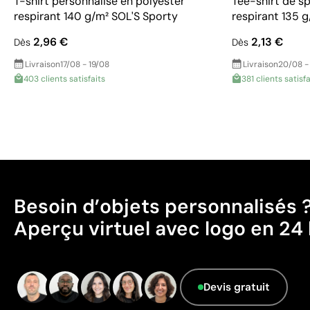
T-shirt personnalisé en polyester
Tee-shirt de s
respirant 140 g/m² SOL'S Sporty
respirant 135 
2,96 €
2,13 €
Dès
Dès
Livraison
17/08 - 19/08
Livraison
20/08 -
403 clients satisfaits
381 clients satisfa
Besoin d’objets personnalisés 
Aperçu virtuel avec logo en 24 
Devis gratuit