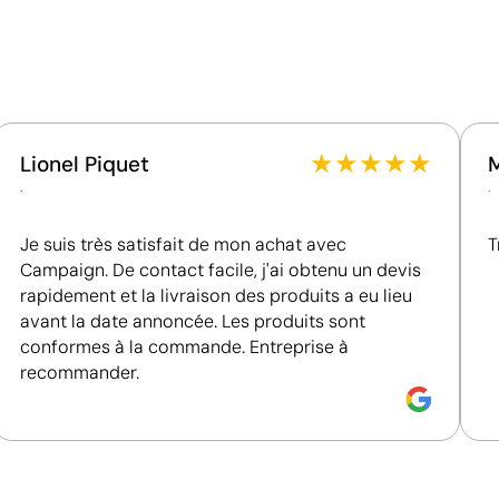
Fournisseur lié à une usine auditée selon une norme
reconnue, garantissant la vérification des
alisés
Vêtements de sport personnalisés
conditions de travail.
Fournisseur récompensé par la médaille EcoVadis
Bronze, se situant parmi les 35 % des meilleures
entreprises en matière de performance ESG.
★
★
★
★
★
Lionel Piquet
Fournisseur certifié ISO 14001, attestant d'un
.
.
système de gestion environnementale structuré.
Je suis très satisfait de mon achat avec
T
Campaign. De contact facile, j'ai obtenu un devis
rapidement et la livraison des produits a eu lieu
avant la date annoncée. Les produits sont
Position:
zone 3
P
conformes à la commande. Entreprise à
recommander.
Size:
280 x 400 mm
S
pographie:
maximum
Sérigraphie ou tampographie:
maximum
S
6 couleurs
6