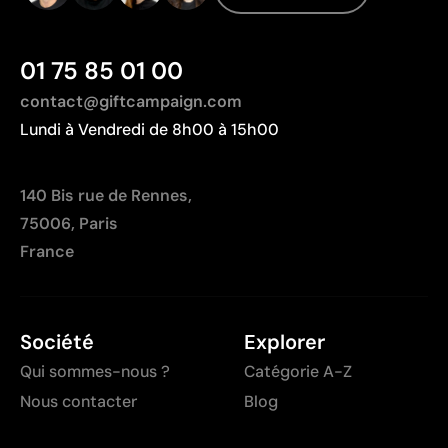
Résultats homogènes pour les grandes séries
01 75 85 01 00
Limites
contact@giftcampaign.com
Ne permet pas les photographies ni les dégradés
complexes
Lundi à Vendredi de 8h00 à 15h00
Chaque couleur entraîne un coût supplémentaire lié
à la préparation
140 Bis rue de Rennes,
Peu optimale pour les petites quantités
75006, Paris
France
Société
Explorer
Qui sommes-nous ?
Catégorie A-Z
Nous contacter
Blog