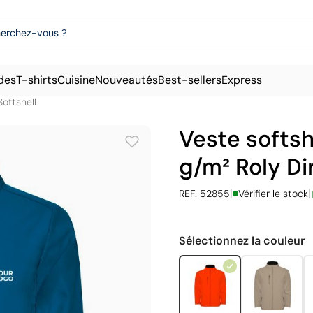
des
T-shirts
Cuisine
Nouveautés
Best-sellers
Express
Softshell
Veste softsh
g/m² Roly D
|
|
REF. 52855
Vérifier le stock
Sélectionnez la couleur