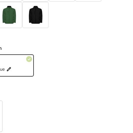
n
que