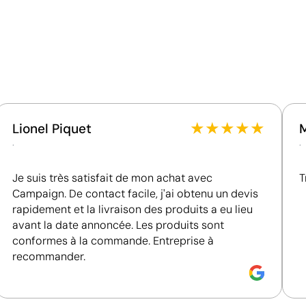
Quantité par boîte
0
40.0
42.0
44.0
46.0
48.0
53.0
Certification du fournisseur - Points: 8 / 15
Fournisseur lié à une usine auditée selon une norme
reconnue, garantissant la vérification des
conditions de travail.
Fournisseur certifié ISO 14001, attestant d'un
système de gestion environnementale structuré.
Fournisseur certifié ISO 45001, attestant d'un
★
★
★
★
★
Lionel Piquet
c logo
système de management de la santé et de la
.
.
sécurité au travail.
Je suis très satisfait de mon achat avec
T
Campaign. De contact facile, j'ai obtenu un devis
rapidement et la livraison des produits a eu lieu
avant la date annoncée. Les produits sont
conformes à la commande. Entreprise à
recommander.