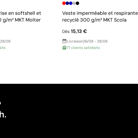
ise en softshell et
Veste imperméable et respirante
0 g/m² MKT Molter
recyclé 300 g/m² MKT Scola
15,13 €
Dès
 28/08
Livraison
26/08 - 28/08
aits
77 clients satisfaits
?
h.