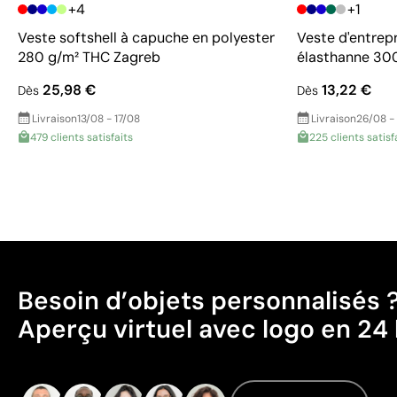
+4
+1
Veste softshell à capuche en polyester
Veste d'entrepr
280 g/m² THC Zagreb
élasthanne 30
25,98 €
13,22 €
Dès
Dès
Livraison
13/08 - 17/08
Livraison
26/08 -
479 clients satisfaits
225 clients satisf
Besoin d’objets personnalisés 
Aperçu virtuel avec logo en 24 