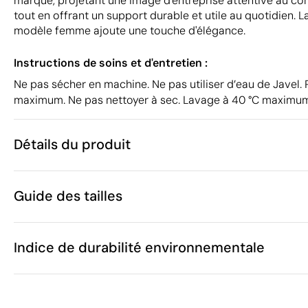
marque, projetant une image d'entreprise attentive au co
tout en offrant un support durable et utile au quotidien. L
modèle femme ajoute une touche d'élégance.
Instructions de soins et d'entretien :
Ne pas sécher en machine. Ne pas utiliser d’eau de Javel. 
maximum. Ne pas nettoyer à sec. Lavage à 40 °C maximu
Détails du produit
Caractéristiques
Guide des tailles
52855
Code du produit
10
Quantité minimum
493.333333
Poids
Indice de durabilité environnementale
Ces mesures peuvent varier
92% Polyeste
Matière
Bangladesh
Pays de fabrication
4
6
Roly
Marque
A
(cm)
47.0
51.0