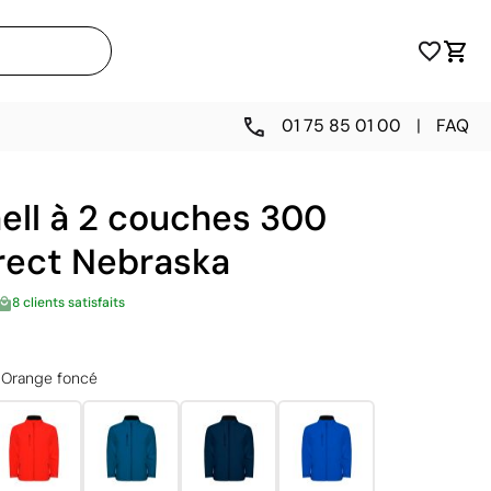
01 75 85 01 00
|
FAQ
ell à 2 couches 300
irect Nebraska
8 clients satisfaits
Orange foncé