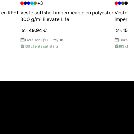
+3
 en RPET
Veste softshell imperméable en polyester
Veste so
300 g/m² Elevate Life
imperméa
49,94 €
15,19
Dès
Dès
Livraison
19/08 - 25/08
Livraiso
166 clients satisfaits
183 clien