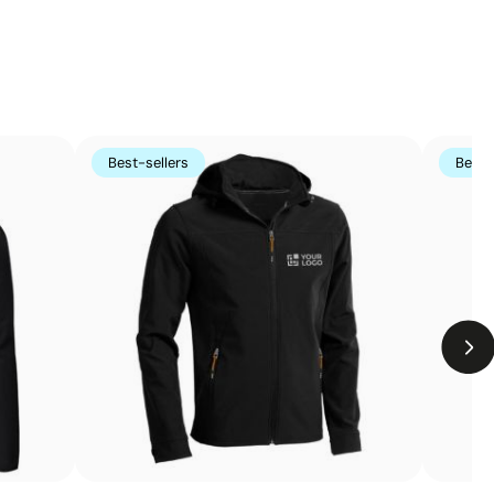
Best-sellers
Best-