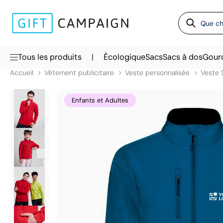
|
Tous les produits
Écologique
Sacs
Sacs à dos
Gour
Accueil
Vêtement publicitaire
Veste personnalisée
Veste 
Enfants et Adultes