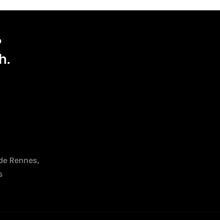
?
h.
 de Rennes,
s