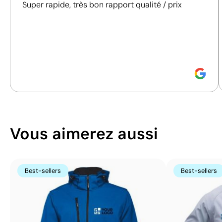
prendre des décisions d'achat plus conscientes et
Super rapide, très bon rapport qualité / prix
responsables.
Découvrez comment nous calculons notre indice de
durabilité.
Vous aimerez aussi
Best-sellers
Best-sellers