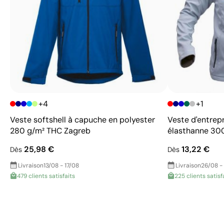
+4
+1
Veste softshell à capuche en polyester
Veste d'entrepr
280 g/m² THC Zagreb
élasthanne 30
25,98 €
13,22 €
Dès
Dès
Livraison
13/08 - 17/08
Livraison
26/08 -
479 clients satisfaits
225 clients satisf