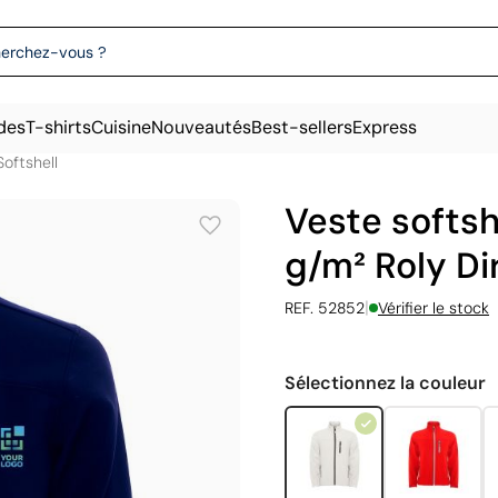
des
T-shirts
Cuisine
Nouveautés
Best-sellers
Express
Softshell
Veste softsh
g/m² Roly Di
|
REF. 52852
Vérifier le stock
Sélectionnez la couleur