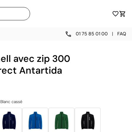
01 75 85 01 00
|
FAQ
ell avec zip 300
rect Antartida
Blanc cassé