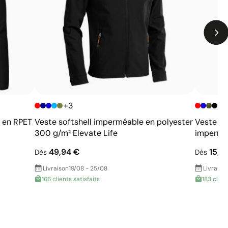
+3
 en RPET
Veste softshell imperméable en polyester
Veste so
300 g/m² Elevate Life
imperméa
49,94 €
15,19
Dès
Dès
Livraison
19/08 - 25/08
Livraiso
166 clients satisfaits
183 clien