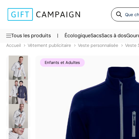
|
Tous les produits
Écologique
Sacs
Sacs à dos
Gour
Accueil
Vêtement publicitaire
Veste personnalisée
Veste 
Enfants et Adultes