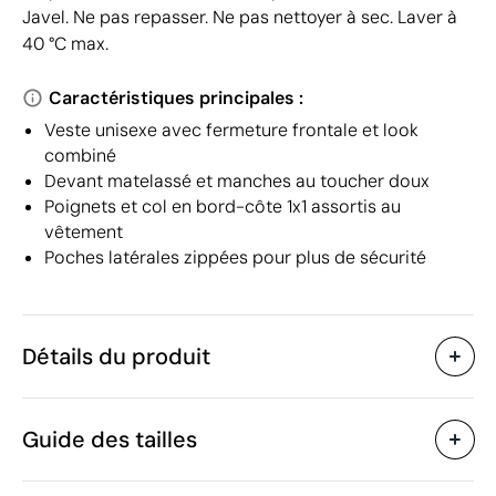
Javel. Ne pas repasser. Ne pas nettoyer à sec. Laver à
40 °C max.
Caractéristiques principales :
Veste unisexe avec fermeture frontale et look
combiné
Devant matelassé et manches au toucher doux
Poignets et col en bord-côte 1x1 assortis au
vêtement
Poches latérales zippées pour plus de sécurité
Détails du produit
Caractéristiques
Guide des tailles
56146
Code du produit
10 unités
Quantité minimum