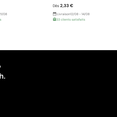
2,33 €
Dès
21/08
Livraison
12/08 - 14/08
s
33 clients satisfaits
?
h.