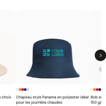
Limites
Non adaptée à l’impression de photographies ou de
dégradés
Nombre de couleurs limité
u choix
Chapeau style Panama en polyester idéal
Bob en p
pour les journées chaudes
150 g/m²