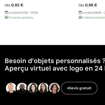
0,92 €
0,98 €
Dès
Dès
Livraison
12/08 - 14/08
Livraison
19/08 - 
111 clients satisfaits
11 clients satisfait
Besoin d’objets personnalisés 
Aperçu virtuel avec logo en 24 
Devis gratuit