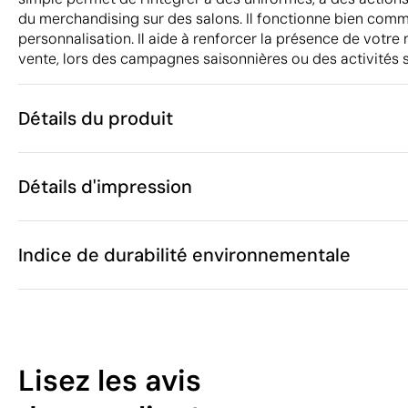
du merchandising sur des salons. Il fonctionne bien com
personnalisation. Il aide à renforcer la présence de votre
vente, lors des campagnes saisonnières ou des activités s
Détails du produit
Caractéristiques
Détails d'impression
56484
Code du produit
25 unités
Quantité minimum
42 g
Sérigraphie
Transfert numérique en cou
Poids
Indice de durabilité environnementale
Matière
Chine
Pays de fabrication
6505 00 90
Code Intrastat
Zones d'impression disponibles
Mars 2026
Dans notre collection depuis
6
Espagne
Pays d'envoi
Lisez les avis
/100
Vous pouvez également le trouver dans