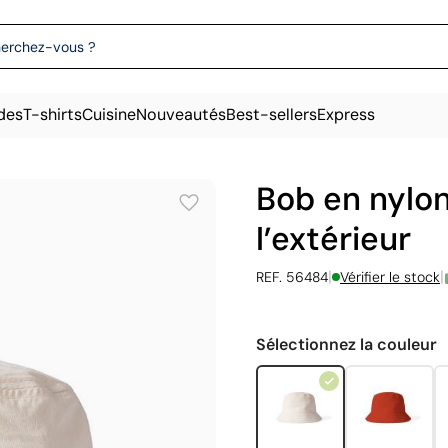
des
T-shirts
Cuisine
Nouveautés
Best-sellers
Express
Bob en nylon
l’extérieur
|
|
REF. 56484
Vérifier le stock
Sélectionnez la couleur