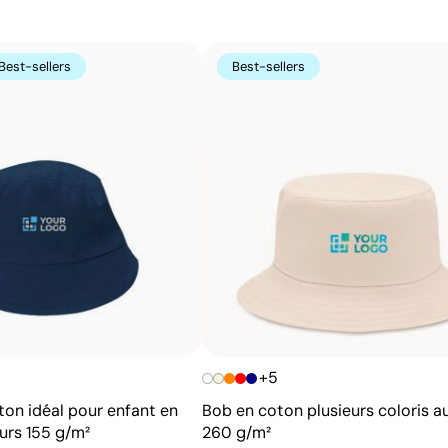
Avantages
Possibilité d’impression avec couleurs Pantone®
exactes
Best-sellers
Best-sellers
Excellent rapport qualité-prix pour les grandes
séries
Idéale pour logos simples sans détails fins
+5
on idéal pour enfant en
Bob en coton plusieurs coloris a
urs 155 g/m²
260 g/m²