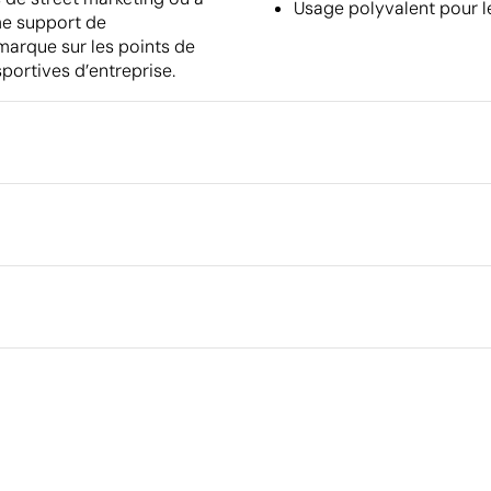
Usage polyvalent pour le
me support de
 marque sur les points de
portives d’entreprise.
Emballage
Emballage intermédiaire
Dimensions de la boîte extéri
leur
Étiquette en coton
Broderie
Volume de la boîte extérieure
Poids de la boîte extérieure
Quantité par boîte
Aspects à améliorer
Matériau - Points: 0 / 40
Aucune caractéristique relevant de l'économie circulaire