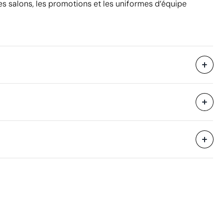
s salons, les promotions et les uniformes d’équipe
10 unités
51 x 31 x 45 cm
eure
0.07 m³
9.4 kg
200 unités
 n'a été identifiée dans le composant principal du