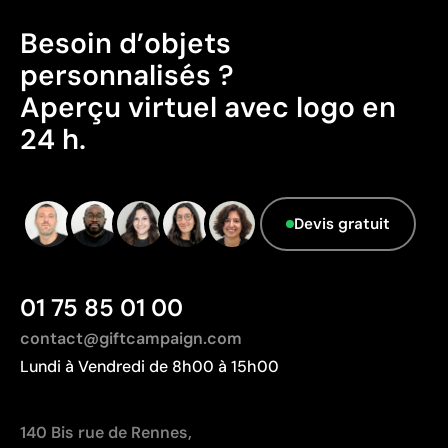
Fabriqué en Chine, avec une distance de
dégradés
transport plus importante par rapport à l'Europe.
Besoin d’objets
Données avancées - Points: 0 / 5
personnalisés ?
Le fournisseur ne dispose pas de cette
Aperçu virtuel avec logo en
information.
24 h.
Devis gratuit
01 75 85 01 00
contact@giftcampaign.com
Lundi à Vendredi de 8h00 à 15h00
140 Bis rue de Rennes,