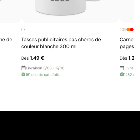
me de
Tasses publicitaires pas chères de
Carnet p
couleur blanche 300 ml
pages li
1,49 €
1,26
Dès
Dès
Livraison
13/08 - 17/08
Livraiso
161 clients satisfaits
1482 clie