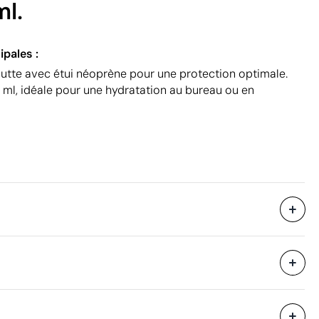
ml.
ipales :
utte avec étui néoprène pour une protection optimale.
ml, idéale pour une hydratation au bureau ou en
600 unités
i avec des
41.5 x 33.5 x 27.5 cm
eure
Sérigraphie
Transfert sérigraphique