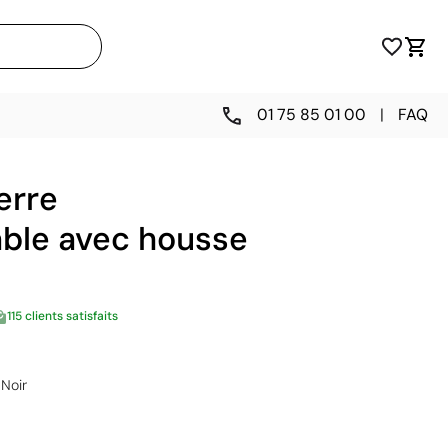
01 75 85 01 00
|
FAQ
erre
able avec housse
115 clients satisfaits
Noir