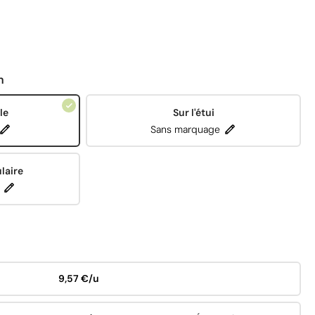
n
le
Sur l'étui
Sans marquage
laire
9,57 €/u