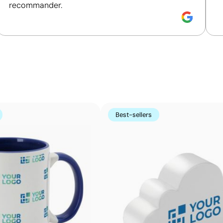
recommander.
Gravure laser pour une finition élégante et per
La gravure laser crée une impression précise et permanen
avoir besoin d’encre, elle permet d’obtenir une finition p
bois, le plastique ou le cuir, et est très utilisée pour les
Avantages
Marquage permanent qui ne s’efface pas à l’usage
Grande précision et détails même sur petits textes
Best-sellers
Ne nécessite pas d’encres ni de produits chimiques
additionnels
N’altère pas la texture ni l’intégrité de l’article