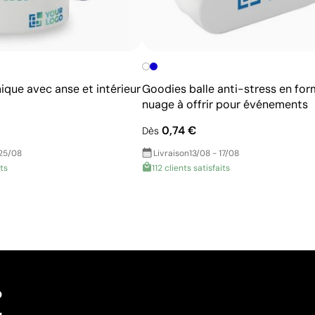
ique avec anse et intérieur
Goodies balle anti-stress en for
nuage à offrir pour événements
0,74 €
Dès
 25/08
Livraison
13/08 - 17/08
its
112 clients satisfaits
?