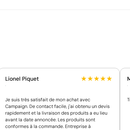
Volume de la boîte extérieure
ène
Poids de la boîte extérieure
Quantité par boîte
Ce qui rend ce produit durable
Matériau - Points: 24 / 40
Dispose de composants hautement recyclables au
sein des systèmes de recyclage existants.
Certification du fournisseur - Points: 8 / 15
Fournisseur lié à une usine auditée selon une norme
reconnue, garantissant la vérification des
★
★
★
★
★
Lionel Piquet
ersonnalisées
conditions de travail.
.
.
Fournisseur récompensé par la médaille EcoVadis
Bronze, se situant parmi les 35 % des meilleures
Je suis très satisfait de mon achat avec
T
entreprises en matière de performance ESG.
Position:
haut du couvercle
Campaign. De contact facile, j'ai obtenu un devis
Size:
30x30 mm
rapidement et la livraison des produits a eu lieu
Gravure laser:
Logo gravé
avant la date annoncée. Les produits sont
conformes à la commande. Entreprise à