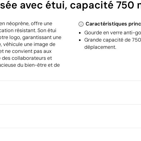
sée avec étui, capacité 750 
en néoprène, offre une
Caractéristiques princ
tion résistant. Son étui
Gourde en verre anti-go
tre logo, garantissant une
Grande capacité de 750 
e, véhicule une image de
déplacement.
 et ne convient pas aux
 des collaborateurs et
oucieuse du bien-être et de
Emballage
Quantité minimale pour l'envo
palettes
Dimensions de la boîte extéri
utte de résine
Étiquette numérique en couleur