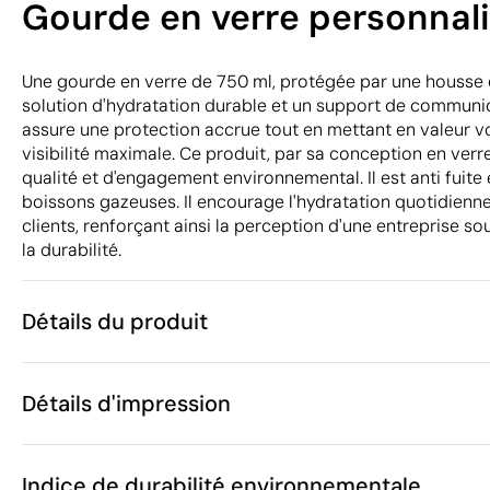
Gourde en verre personnali
Une gourde en verre de 750 ml, protégée par une housse 
solution d'hydratation durable et un support de communica
assure une protection accrue tout en mettant en valeur vo
visibilité maximale. Ce produit, par sa conception en verr
qualité et d'engagement environnemental. Il est anti fuite
boissons gazeuses. Il encourage l'hydratation quotidienne
clients, renforçant ainsi la perception d'une entreprise s
la durabilité.
Détails du produit
Caractéristiques
Détails d'impression
40175
Code du produit
10 unités
Quantité minimum
ø6.5 x 25 cm
Gravure laser
Tampographie
Go
Taille
Indice de durabilité environnementale