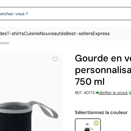
des
T-shirts
Cuisine
Nouveautés
Best-sellers
Express
ureau
Gourde en v
personnalis
750 ml
|
|
REF. 40175
Vérifier le stock
Sélectionnez la couleur