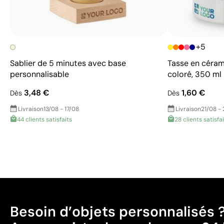
+5
Sablier de 5 minutes avec base
Tasse en céram
personnalisable
coloré, 350 ml
3,48 €
1,60 €
Dès
Dès
Livraison
13/08 - 17/08
Livraison
21/08 -
44 clients satisfaits
28 clients satisfa
Besoin d’objets personnalisés 