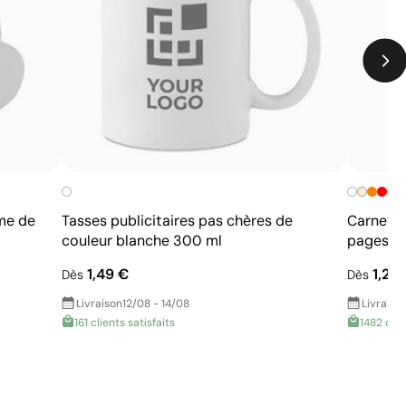
me de
Tasses publicitaires pas chères de
Carnet p
couleur blanche 300 ml
pages li
1,49 €
1,26
Dès
Dès
Livraison
12/08 - 14/08
Livraiso
161 clients satisfaits
1482 clie