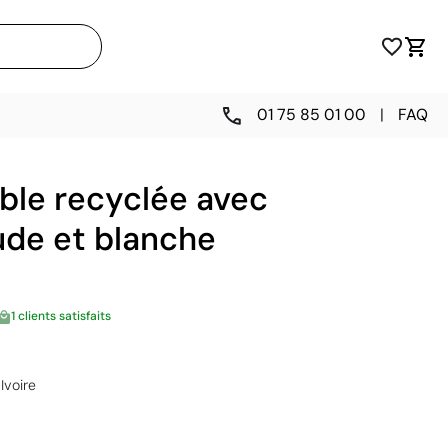
01 75 85 01 00
|
FAQ
ble recyclée avec
ude et blanche
1 clients satisfaits
Ivoire