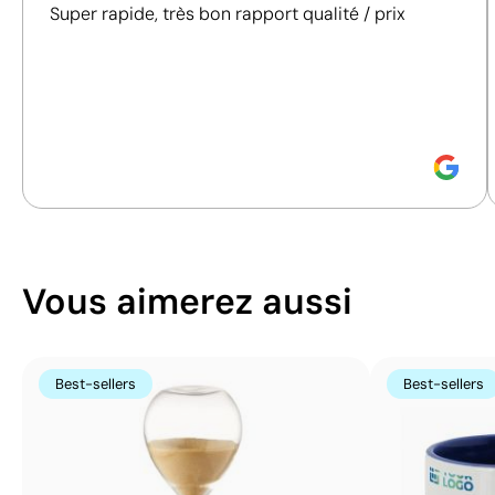
prendre des décisions d'achat plus conscientes et
Tampographie:
Super rapide, très bon rapport qualité / prix
responsables.
maximum
5
Découvrez comment nous calculons notre indice de
couleurs
durabilité.
Vous aimerez aussi
Best-sellers
Best-sellers