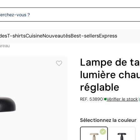
des
T-shirts
Cuisine
Nouveautés
Best-sellers
Express
ureau
Lampe de ta
lumière cha
réglable
|
|
REF. 53890
Vérifier le stock
Sélectionnez la couleur