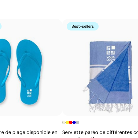
Avantages
Possibilité d’impression avec couleurs Pantone®
exactes
Best-sellers
Permet l’impression sur surfaces incurvées et
irrégulières
Bonne définition des textes et logos
Prix compétitifs pour les grandes quantités
re de plage disponible en
Serviette paréo de différentes c