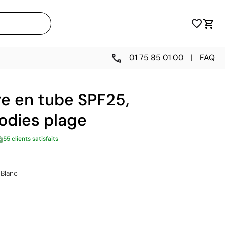
01 75 85 01 00
|
FAQ
re en tube SPF25,
odies plage
55 clients satisfaits
Blanc