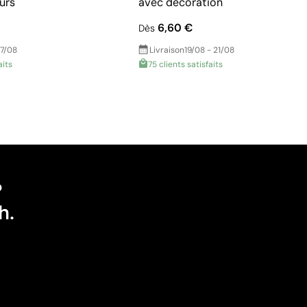
urs
avec décoration
6,60 €
Dès
17/08
Livraison
19/08 - 21/08
aits
75 clients satisfaits
?
h.