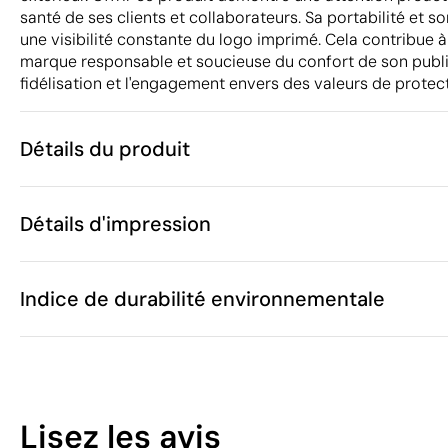
santé de ses clients et collaborateurs. Sa portabilité et 
une visibilité constante du logo imprimé. Cela contribue 
marque responsable et soucieuse du confort de son public
fidélisation et l'engagement envers des valeurs de protect
Détails du produit
Caractéristiques
Détails d'impression
37201
Code du produit
25 unités
Quantité minimum
5.5 x 3.2 x 8 
Tampographie
Étiquette numérique en 
Taille
Indice de durabilité environnementale
55 g
Poids
PE
Matière
45 ml
Capacité
Zones d'impression disponibles
Chine
Pays de fabrication
10
3304 99 00
Code Intrastat
Lisez les avis
Février 2020
Dans notre collection depuis