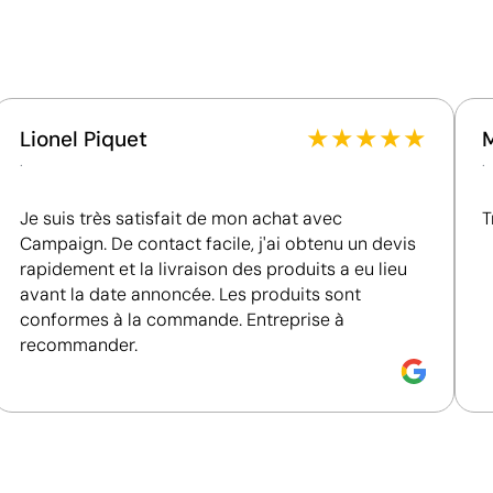
Fournisseur lié à une usine auditée selon une norme
reconnue, garantissant la vérification des
conditions de travail.
Fournisseur récompensé par la médaille EcoVadis
Bronze, se situant parmi les 35 % des meilleures
entreprises en matière de performance ESG.
★
★
★
★
★
Lionel Piquet
.
.
Je suis très satisfait de mon achat avec
T
Campaign. De contact facile, j'ai obtenu un devis
rapidement et la livraison des produits a eu lieu
avant la date annoncée. Les produits sont
conformes à la commande. Entreprise à
recommander.
Impression de petits détails sur des surfaces in
La tampographie transfère l’encre d’une plaque gravée à
formes incurvées ou irrégulières. Elle est conçue pour i
porte-clés, des gadgets et des objets de petite taille où