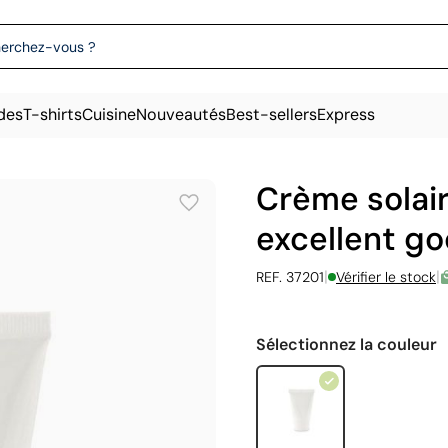
des
T-shirts
Cuisine
Nouveautés
Best-sellers
Express
Crème solai
excellent go
|
|
REF. 37201
Vérifier le stock
Sélectionnez la couleur