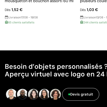
mousqueton et bouchon assorti 60 ml
plusieurs coule
1,52 €
1,03 €
Dès
Dès
Livraison
17/08 - 19/08
Livraison
13/08 - 
65 clients satisfaits
244 clients satisf
Besoin d’objets personnalisés 
Aperçu virtuel avec logo en 24 
Devis gratuit