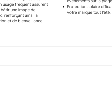
événements sur la plage
son usage fréquent assurent
Protection solaire effic
à bâtir une image de
votre marque tout l’été.
, renforçant ainsi la
ion et de bienveillance.
Emballage
Quantité minimale pour l'envo
palettes
cm
Emballage intermédiaire
couleur
Goutte de résine
Dimensions de la boîte extéri
Volume de la boîte extérieure
Poids de la boîte extérieure
Ce qui rend ce produit durable
Quantité par boîte
Certification du fournisseur - Points: 8 / 15