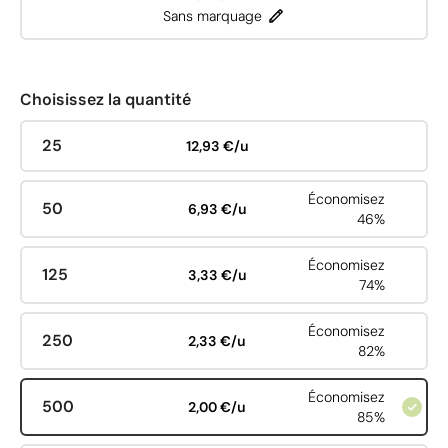
Sans marquage
Choisissez la quantité
25
12,93 €/u
Économisez
50
6,93 €/u
46%
Économisez
125
3,33 €/u
74%
Économisez
250
2,33 €/u
82%
Économisez
500
2,00 €/u
85%