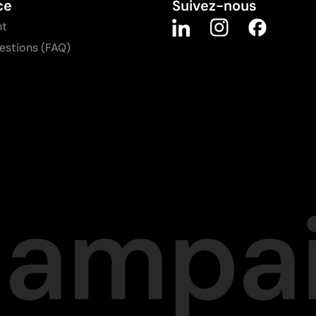
ce
Suivez-nous
nt
uestions (FAQ)
Campa