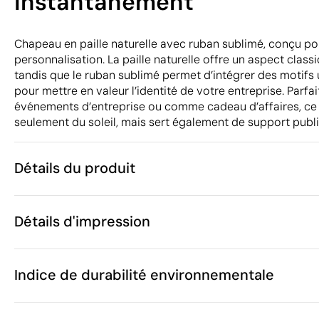
instantanément
Chapeau en paille naturelle avec ruban sublimé, conçu pour
personnalisation. La paille naturelle offre un aspect classi
tandis que le ruban sublimé permet d’intégrer des motifs 
pour mettre en valeur l’identité de votre entreprise. Parfai
événements d’entreprise ou comme cadeau d’affaires, c
seulement du soleil, mais sert également de support public
Détails du produit
Caractéristiques
Détails d'impression
42468
Code du produit
25 unités
Quantité minimum
1 unité
Transfert sérigraphique
Transfert numé
Vente par multiples de
Indice de durabilité environnementale
58 cm
Taille
94 g
Poids
Paille de blé,