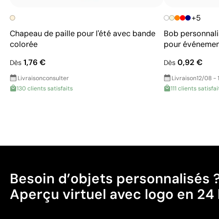
+5
Chapeau de paille pour l'été avec bande
Bob personnali
colorée
pour événeme
1,76 €
0,92 €
Dès
Dès
Livraison
consulter
Livraison
12/08 - 
130 clients satisfaits
111 clients satisfai
Besoin d’objets personnalisés 
Aperçu virtuel avec logo en 24 