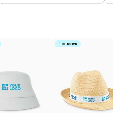
Le transfert sérigraphique combine la qualité de la sérig
imprimé par sérigraphie sur un papier spécial, puis transf
couleurs unies intenses et très résistantes, même sur le
imprimés directement.
Avantages
Best-sellers
Possibilité d’impression des couleurs Pantone®
exactes
Couleurs plates intenses avec bonne opacité
Résistance supérieure à un transfert digital
Idéal pour vêtements nécessitant des lavages
fréquents