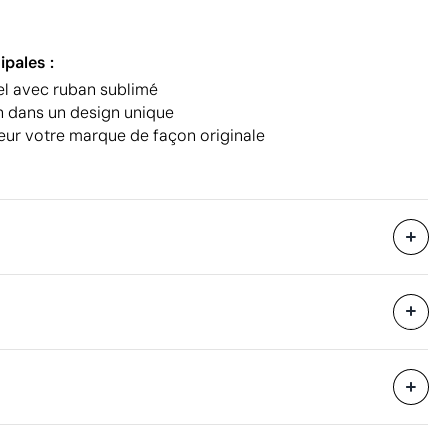
ipales :
el avec ruban sublimé
on dans un design unique
leur votre marque de façon originale
31 x 70 x 60 cm
eure
0.13 m³
18.77 kg
200 unités