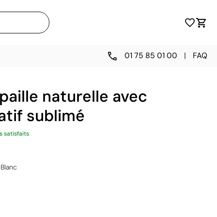
01 75 85 01 00
|
FAQ
aille naturelle avec
tif sublimé
s satisfaits
Blanc