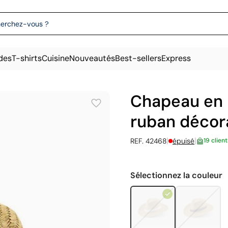
des
T-shirts
Cuisine
Nouveautés
Best-sellers
Express
Chapeau en p
ruban décora
|
|
REF. 42468
épuisé
19 client
Sélectionnez la couleur