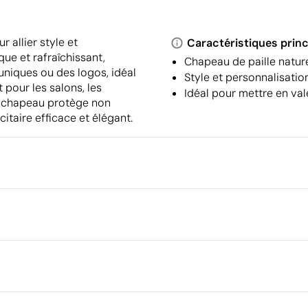
 allier style et
Caractéristiques princ
que et rafraîchissant,
Chapeau de paille natur
uniques ou des logos, idéal
Style et personnalisati
t pour les salons, les
Idéal pour mettre en va
e chapeau protège non
itaire efficace et élégant.
Emballage
Dimensions de la boîte extéri
Volume de la boîte extérieure
rique en couleur
Poids de la boîte extérieure
Quantité par boîte
 Polyester