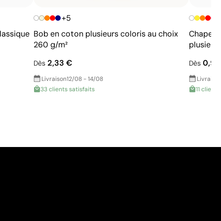
+5
lassique
Bob en coton plusieurs coloris au choix
Chapeau 
260 g/m²
plusieur
2,33 €
0,98
Dès
Dès
Livraison
12/08 - 14/08
Livraiso
33 clients satisfaits
11 clients