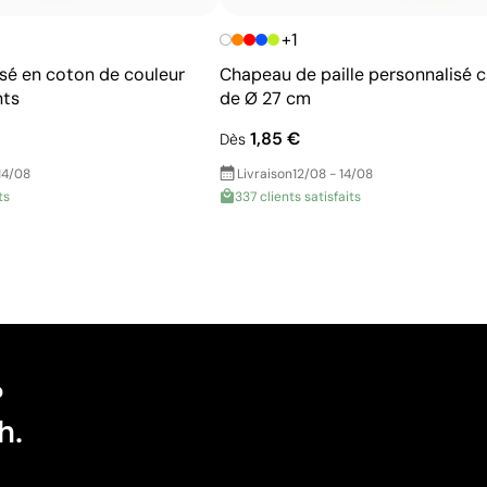
+1
sé en coton de couleur
Chapeau de paille personnalisé c
nts
de Ø 27 cm
1,85 €
Dès
14/08
Livraison
12/08 - 14/08
ts
337 clients satisfaits
?
h.