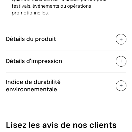
festivals, événements ou opérations
promotionnelles.
Détails du produit
Caractéristiques
Détails d'impression
42216
Code du produit
10 unités
Quantité minimum
ø36 x 10 cm
Sérigraphie
Transfert sérigraphique
Taille
Indice de durabilité
75 g
Poids
environnementale
Paille / Polyester
Matière
Chine
Pays de fabrication
Zones d'impression disponibles
6504 00 00
Code Intrastat
Janvier 2023
Dans notre collection
42
Lisez les avis
de nos clients
depuis
/100