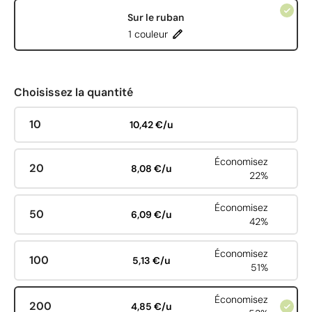
Sur le ruban
1 couleur
Choisissez la quantité
10
10,42 €/u
Économisez
20
8,08 €/u
22%
Économisez
50
6,09 €/u
42%
Économisez
100
5,13 €/u
51%
Économisez
200
4,85 €/u