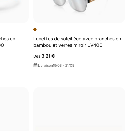
ches en
Lunettes de soleil éco avec branches en
00
bambou et verres miroir UV400
3,21 €
Dès
Livraison
19/08 - 21/08