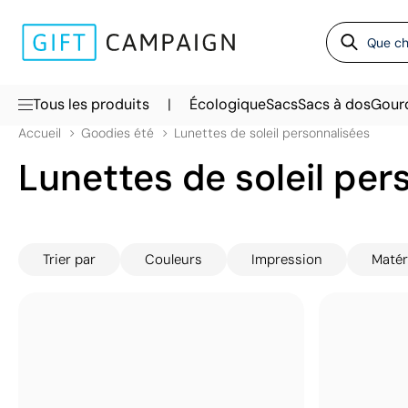
|
Tous les produits
Écologique
Sacs
Sacs à dos
Gour
Accueil
Goodies été
Lunettes de soleil personnalisées
Lunettes de soleil per
Trier par
Couleurs
Impression
Matér