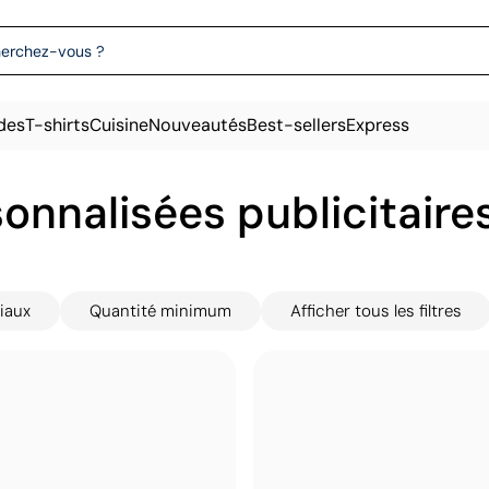
des
T-shirts
Cuisine
Nouveautés
Best-sellers
Express
sonnalisées publicitaire
iaux
Quantité minimum
Afficher tous les filtres