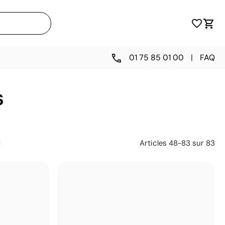
01 75 85 01 00
|
FAQ
s
Articles
48
-
83
sur
83