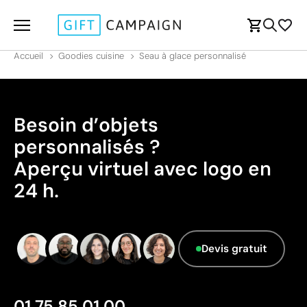
Accueil
Goodies cuisine
Seau à glace personnalisé
Besoin d’objets
personnalisés ?
Aperçu virtuel avec logo en
24 h.
Devis gratuit
01 75 85 01 00