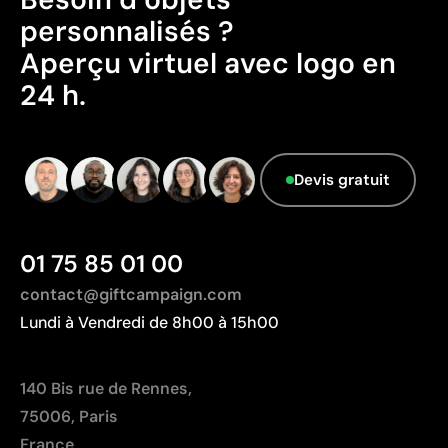
personnalisés ?
Limites
Aperçu virtuel avec logo en
Non adaptée à l’impression de photographies ou de
24 h.
dégradés
Nombre de couleurs limité
Devis gratuit
01 75 85 01 00
contact@giftcampaign.com
Lundi à Vendredi de 8h00 à 15h00
140 Bis rue de Rennes,
75006, Paris
France