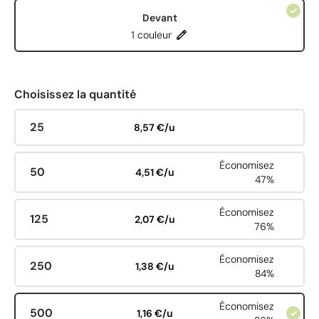
Devant
1 couleur
Choisissez la quantité
25
8,57 €/u
Économisez
50
4,51 €/u
47%
Économisez
125
2,07 €/u
76%
Économisez
250
1,38 €/u
84%
Économisez
500
1,16 €/u