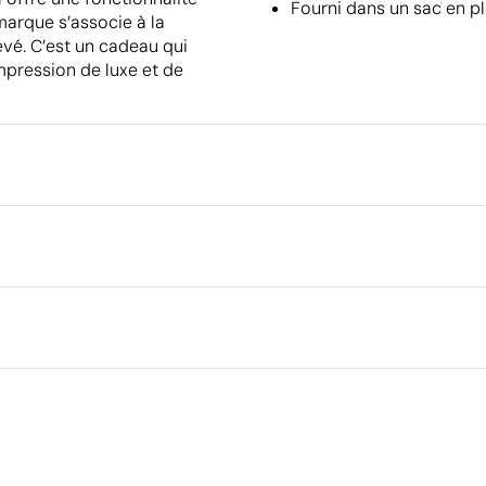
Fourni dans un sac en p
 marque s’associe à la
levé. C’est un cadeau qui
mpression de luxe et de
Emballage
Type d'emballage individuel
Quantité minimale pour l'envo
 cm
palettes
Dimensions de la boîte extéri
e
Volume de la boîte extérieure
Poids de la boîte extérieure
Ce qui rend ce produit durable
Quantité par boîte
023
Certification du fournisseur - Points: 9 / 15