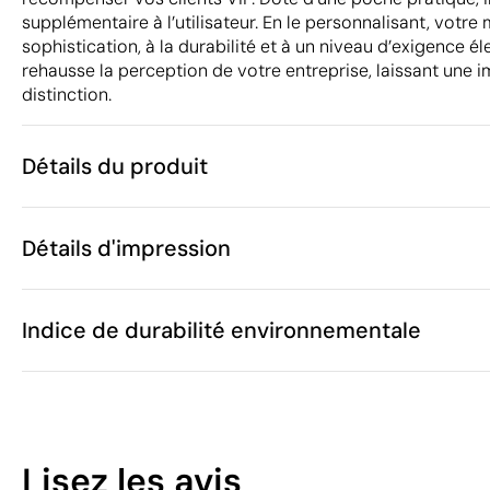
supplémentaire à l’utilisateur. En le personnalisant, votre
sophistication, à la durabilité et à un niveau d’exigence é
rehausse la perception de votre entreprise, laissant une i
distinction.
Détails du produit
Caractéristiques
Détails d'impression
43279
Code du produit
5 unités
Quantité minimum
63 x 0.5 x 83
Sérigraphie
Impression en relief
Taille
Indice de durabilité environnementale
646 g
Poids
Cuir de vach
Matière
Inde
Pays de fabrication
Zones d'impression disponibles
4203 10 00
Code Intrastat
13
Septembre 2
Dans notre collection depuis
Lisez les avis
Pologne
Pays d'envoi