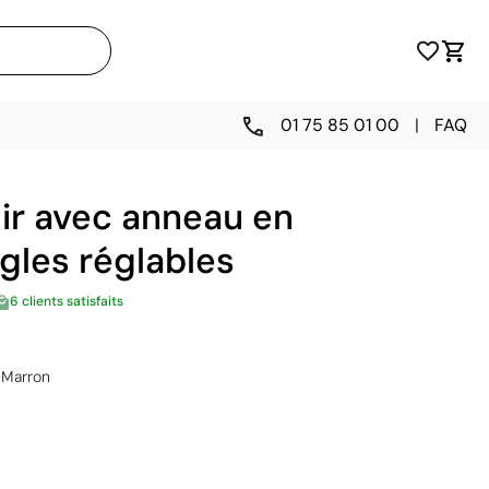
01 75 85 01 00
|
FAQ
uir avec anneau en
gles réglables
6 clients satisfaits
Marron