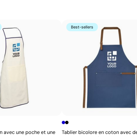
s’avère très économique en grandes quantités sur des s
t-shirts.
Avantages
Best-sellers
Possibilité d’impression avec couleurs Pantone®
exactes
Excellent rapport qualité-prix pour les grandes
séries
Idéale pour logos simples sans détails fins
on avec une poche et une
Tablier bicolore en coton avec de