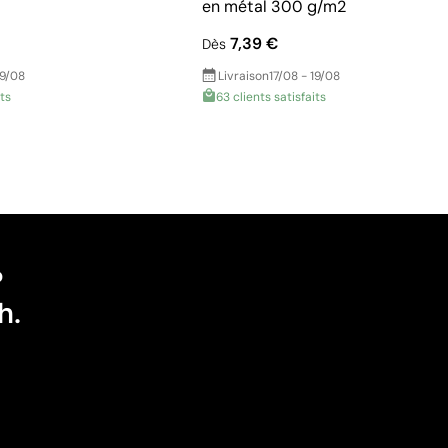
en métal 300 g/m2
7,39 €
Dès
19/08
Livraison
17/08 - 19/08
its
63 clients satisfaits
?
h.