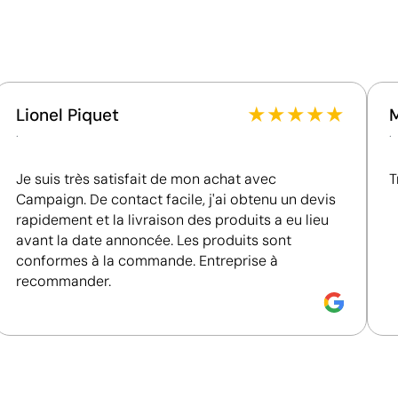
Fournisseur récompensé par la médaille EcoVadis
Silver, figurant parmi les 15 % des entreprises les
mieux classées de son secteur en matière de
performance ESG.
Données avancées - Points: 2 / 5
★
★
★
★
★
Lionel Piquet
L'usine fait l'objet d'un audit social selon une norme
.
.
reconnue. Nous reconnaissons les référentiels
suivants : SMETA, Amfori/BSCI, SA8000 et Sedex.
Je suis très satisfait de mon achat avec
T
Campaign. De contact facile, j'ai obtenu un devis
rapidement et la livraison des produits a eu lieu
avant la date annoncée. Les produits sont
conformes à la commande. Entreprise à
recommander.
Couleurs unies intenses avec un excellent rappor
La sérigraphie est une technique d’impression où l’encre
zones non imprimées. Elle est parfaite pour les logos c