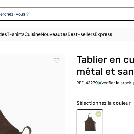
des
T-shirts
Cuisine
Nouveautés
Best-sellers
Express
Tablier en c
métal et san
|
|
REF. 43279
Vérifier le stock
Sélectionnez la couleur