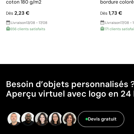
coton 180 g/m2
bordure coloré
2,23 €
1,73 €
Dès
Dès
Livraison
13/08 - 17/08
Livraison
17/08 - 
656 clients satisfaits
171 clients satisfa
Besoin d’objets personnalisés 
Aperçu virtuel avec logo en 24 
Devis gratuit