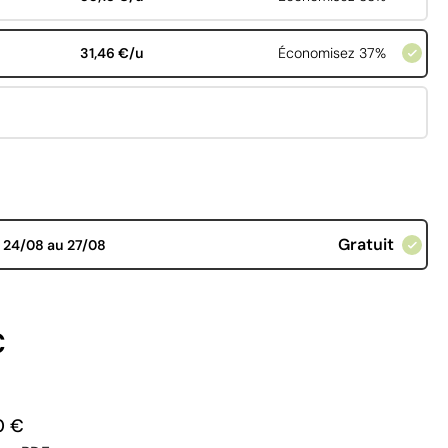
31,46 €/u
Économisez 37%
Gratuit
d
24/08 au 27/08
€
0 €