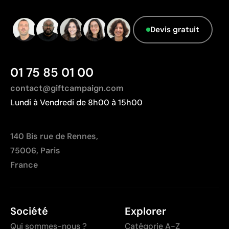
Non adaptée à l’impression de photographies ou de
dégradés
Devis gratuit
Nombre de couleurs limité
01 75 85 01 00
contact@giftcampaign.com
Lundi à Vendredi de 8h00 à 15h00
140 Bis rue de Rennes,
75006, Paris
France
Société
Explorer
Qui sommes-nous ?
Catégorie A-Z