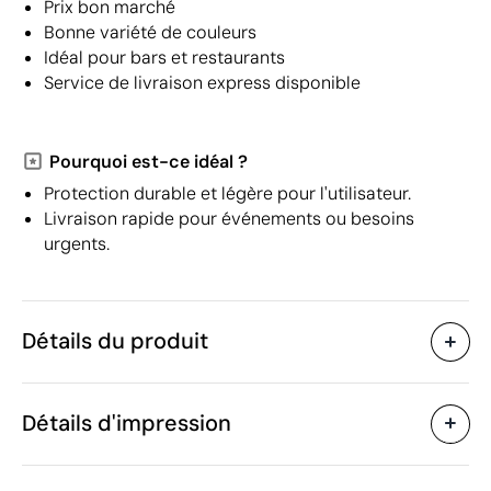
Prix bon marché
Bonne variété de couleurs
Idéal pour bars et restaurants
Service de livraison express disponible
Pourquoi est-ce idéal ?
Protection durable et légère pour l'utilisateur.
Livraison rapide pour événements ou besoins
urgents.
Détails du produit
Caractéristiques
Détails d'impression
30481
Code du produit
10 unités
Quantité minimum
90 x 40 cm
Sérigraphie
Broderie
Transfert 
Taille