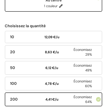
Au centre
1 couleur
Choisissez la quantité
10
12,09 €/u
Économisez
20
8,63 €/u
29%
Économisez
50
6,12 €/u
49%
Économisez
100
4,78 €/u
60%
Économisez
200
4,41 €/u
64%