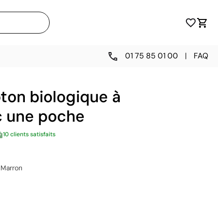
01 75 85 01 00
|
FAQ
oton biologique à
c une poche
10 clients satisfaits
Marron