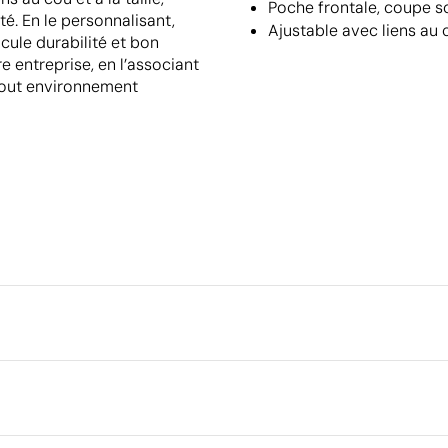
Poche frontale, coupe s
té. En le personnalisant,
Ajustable avec liens au c
cule durabilité et bon
e entreprise, en l’associant
 tout environnement
Emballage
Quantité minimale pour l'envo
palettes