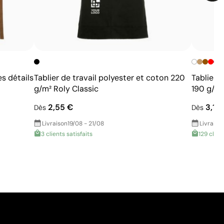
s détails
Tablier de travail polyester et coton 220
Tablier 
g/m² Roly Classic
190 g/m
2,55 €
3,10
Dès
Dès
Livraison
19/08 - 21/08
Livraiso
3 clients satisfaits
129 clien