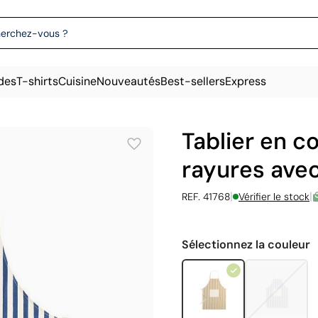
des
T-shirts
Cuisine
Nouveautés
Best-sellers
Express
Tablier en c
rayures ave
|
|
REF. 41768
Vérifier le stock
Sélectionnez la couleur