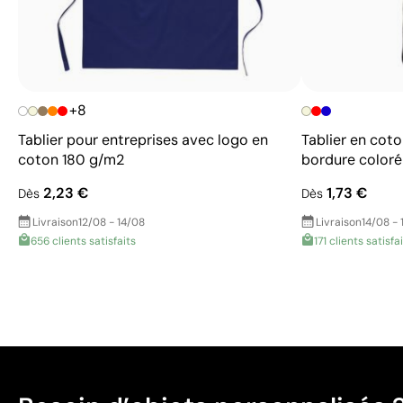
+8
Tablier pour entreprises avec logo en
Tablier en cot
coton 180 g/m2
bordure coloré
2,23 €
1,73 €
Dès
Dès
Livraison
12/08 - 14/08
Livraison
14/08 - 
656 clients satisfaits
171 clients satisfa