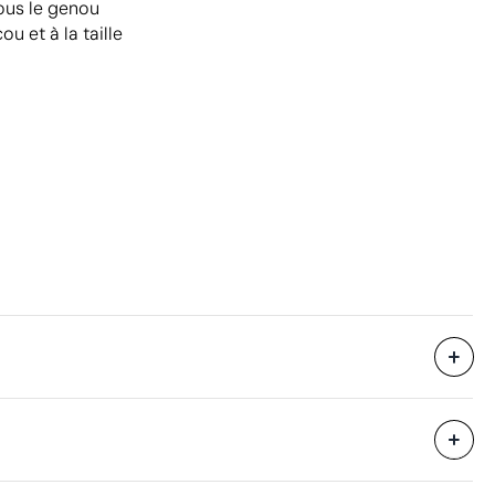
ous le genou
ou et à la taille
2100 unités
i avec des