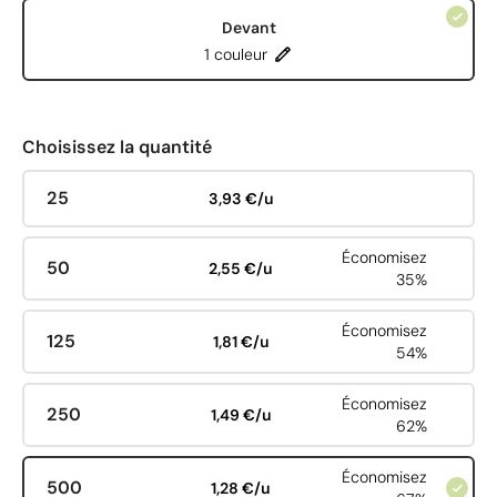
Devant
1 couleur
Choisissez la quantité
25
3,93 €/u
Économisez
50
2,55 €/u
35%
Économisez
125
1,81 €/u
54%
Économisez
250
1,49 €/u
62%
Économisez
500
1,28 €/u