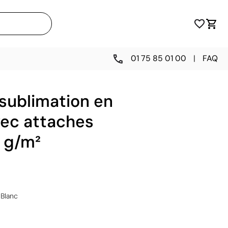
01 75 85 01 00
|
FAQ
 sublimation en
vec attaches
 g/m²
Blanc