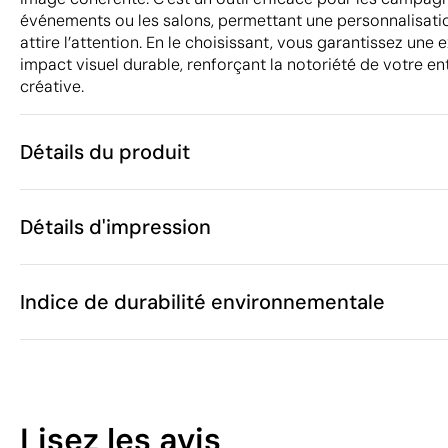
événements ou les salons, permettant une personnalisati
attire l’attention. En le choisissant, vous garantissez une
impact visuel durable, renforçant la notoriété de votre e
créative.
Détails du produit
Caractéristiques
Détails d'impression
53303
Code du produit
105 unités
Quantité minimum
50 x 73 cm
Sérigraphie ou tampographie
Transfert
Taille
Indice de durabilité environnementale
34 g
Poids
Non-tissé
Matière
Chine
Pays de fabrication
Zones d'impression disponibles
6211 42 10
Code Intrastat
10
Juin 2025
Dans notre collection depuis
Lisez les avis
Espagne
Pays d'envoi