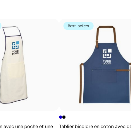
taille. L’atelier choisit pour vous la technique d’impress
d’obtenir un résultat net, durable et adapté au logo que 
Avantages
Best-sellers
Possibilité d’impression avec couleurs Pantone®
exactes
Techniques économiques pour quantités moyennes
et élevées
Couleurs du logo intenses et bien définies
Résultats homogènes pour les grandes séries
on avec une poche et une
Tablier bicolore en coton avec de