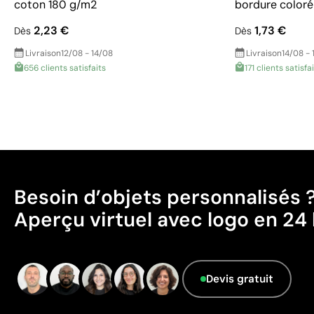
coton 180 g/m2
bordure coloré
2,23 €
1,73 €
Dès
Dès
Livraison
12/08 - 14/08
Livraison
14/08 - 
656 clients satisfaits
171 clients satisfa
Besoin d’objets personnalisés 
Aperçu virtuel avec logo en 24 
Devis gratuit