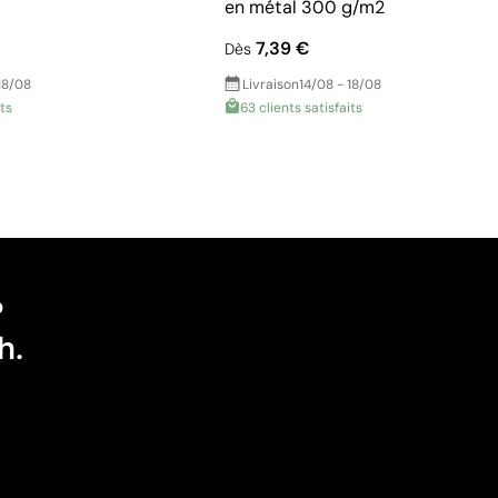
en métal 300 g/m2
7,39 €
Dès
18/08
Livraison
14/08 - 18/08
its
63 clients satisfaits
?
h.