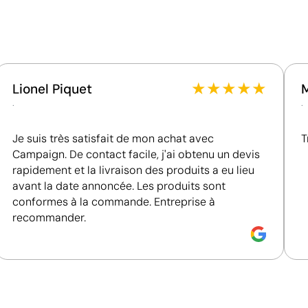
Fournisseur lié à une usine auditée selon une norme
reconnue, garantissant la vérification des
conditions de travail.
Fournisseur récompensé par la médaille EcoVadis
Bronze, se situant parmi les 35 % des meilleures
entreprises en matière de performance ESG.
★
★
★
★
★
Lionel Piquet
Fournisseur certifié ISO 14001, attestant d'un
.
.
système de gestion environnementale structuré.
Je suis très satisfait de mon achat avec
T
Campaign. De contact facile, j'ai obtenu un devis
rapidement et la livraison des produits a eu lieu
avant la date annoncée. Les produits sont
conformes à la commande. Entreprise à
recommander.
Combinaison de sérigraphie et de tampographie 
La sérigraphie et la tampographie sont deux techniques d
choisies en fonction de la forme et du matériau du produ
larges, tandis que la tampographie permet de marquer av