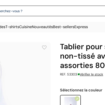
des
T-shirts
Cuisine
Nouveautés
Best-sellers
Express
Tablier pour
non-tissé a
assorties 80
|
REF. 53303
Vérifier le stock
Sélectionnez la couleur