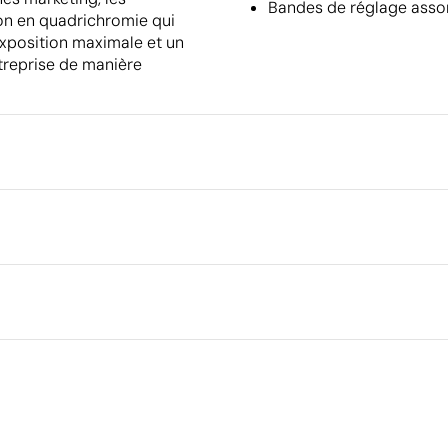
Bandes de réglage assor
on en quadrichromie qui
 exposition maximale et un
ntreprise de manière
Emballage
Quantité minimale pour l'envo
palettes
Emballage intermédiaire
 sérigraphique
Sublimation en couleur
Dimensions de la boîte extéri
Volume de la boîte extérieure
Poids de la boîte extérieure
Ce qui rend ce produit durable
Quantité par boîte
Certification du fournisseur - Points: 8 / 15