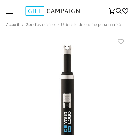
Accueil
Goodies cuisine
Ustensile de cuisine personnalisé