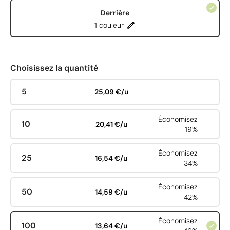
Derrière
1 couleur
Choisissez la quantité
5
25,09 €/u
Économisez
10
20,41 €/u
19%
Économisez
25
16,54 €/u
34%
Économisez
50
14,59 €/u
42%
Économisez
100
13,64 €/u