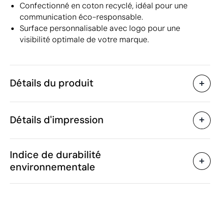
Confectionné en coton recyclé, idéal pour une
communication éco-responsable.
Surface personnalisable avec logo pour une
visibilité optimale de votre marque.
Détails du produit
Caractéristiques
Détails d'impression
42617
Code du produit
5 unités
Quantité minimum
13 x 18 x Ø 9 cm
Tampographie
Goutte de résine
Taille
Indice de durabilité
310 g
Poids
environnementale
Bois d’acacia / Verre
Matière
borosilicate / Acier
Zones d'impression disponibles
inoxydable
600 ml
Capacité