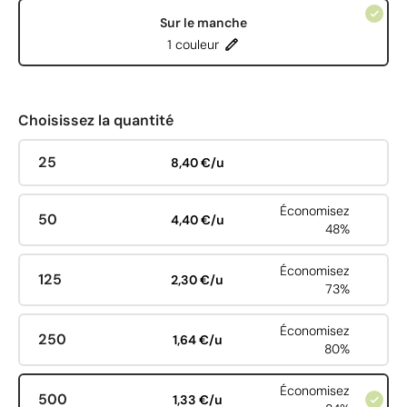
Sur le manche
1 couleur
Choisissez la quantité
25
8,40 €/u
Économisez
50
4,40 €/u
48%
Économisez
125
2,30 €/u
73%
Économisez
250
1,64 €/u
80%
Économisez
500
1,33 €/u