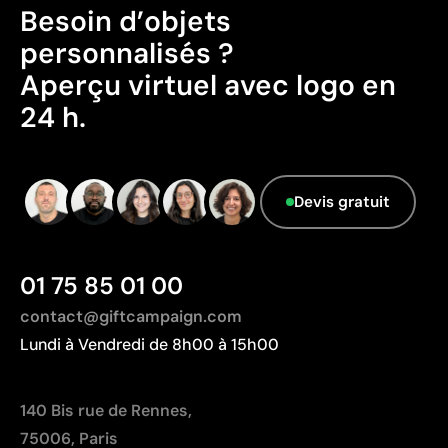
Avantages
Besoin d’objets
Possibilité d’impression avec couleurs Pantone®
personnalisés ?
exactes
Aperçu virtuel avec logo en
Bonne adhérence sur surfaces en silicone
24 h.
Encre flexible qui suit l’élasticité du matériau
Couleurs unies avec bonne visibilité
Limites
Devis gratuit
Non adaptée à l’impression de photographies ou de
dégradés
Nombre de couleurs limité
01 75 85 01 00
L’impression peut être endommagée par des
frottements fréquents
contact@giftcampaign.com
Lundi à Vendredi de 8h00 à 15h00
140 Bis rue de Rennes,
75006, Paris