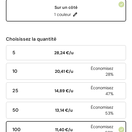
Sur un côté
1 couleur
Choisissez la quantité
5
28,24 €/u
Économisez
10
20,41 €/u
28%
Économisez
25
14,89 €/u
47%
Économisez
50
13,14 €/u
53%
Économisez
100
11,40 €/u