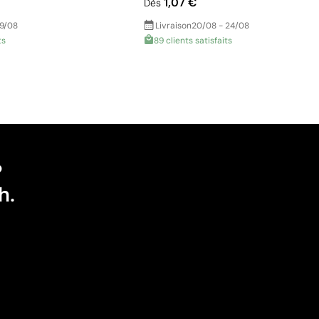
1,07 €
Dès
19/08
Livraison
20/08 - 24/08
ts
89 clients satisfaits
?
h.