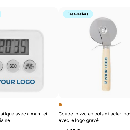
Avantages
Possibilité d’impression avec couleurs Pantone®
Best-sellers
exactes
Permet l’impression sur surfaces incurvées et
irrégulières
Bonne définition des textes et logos
Prix compétitifs pour les grandes quantités
astique avec aimant et
Coupe-pizza en bois et acier in
isine
avec le logo gravé