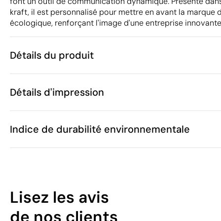
font un outil de communication dynamique. Présenté dans 
kraft, il est personnalisé pour mettre en avant la marque 
écologique, renforçant l'image d'une entreprise innovante
Détails du produit
Caractéristiques
Détails d'impression
44612
Code du produit
40
Quantité minimum
15 x 22.7 x 3 
Tampographie
Gravure laser
Taille
Indice de durabilité environnementale
135 g
Poids
Bois / MDF
Matière
Chine
Pays de fabrication
Zones d'impression disponibles
3926 90 97
Code Intrastat
42
Février 2024
Dans notre collection depuis
Lisez les avis
Espagne
Pays d'envoi
/100
de nos clients