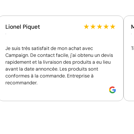
Certification du fournisseur - Points: 8 / 15
Fournisseur lié à une usine auditée selon une norme
reconnue, garantissant la vérification des
★
★
★
★
★
Lionel Piquet
conditions de travail.
.
.
Fournisseur récompensé par la médaille EcoVadis
Bronze, se situant parmi les 35 % des meilleures
Je suis très satisfait de mon achat avec
T
entreprises en matière de performance ESG.
Campaign. De contact facile, j'ai obtenu un devis
Fournisseur certifié ISO 14001, attestant d'un
rapidement et la livraison des produits a eu lieu
système de gestion environnementale structuré.
avant la date annoncée. Les produits sont
conformes à la commande. Entreprise à
recommander.
Impression de petits détails sur des surfaces in
La tampographie transfère l’encre d’une plaque gravée à
formes incurvées ou irrégulières. Elle est conçue pour i
porte-clés, des gadgets et des objets de petite taille où