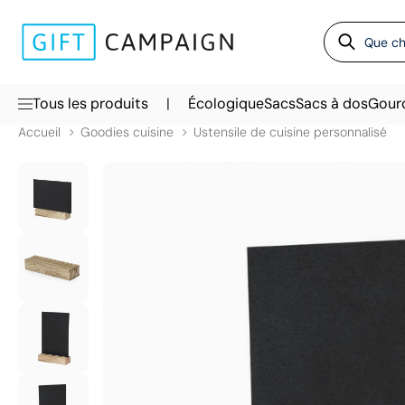
|
Tous les produits
Écologique
Sacs
Sacs à dos
Gour
Accueil
Goodies cuisine
Ustensile de cuisine personnalisé