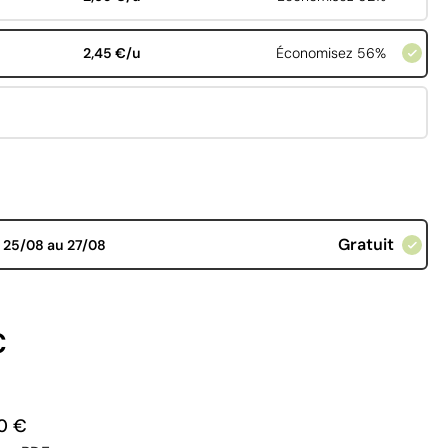
2,45 €/u
Économisez 56%
Gratuit
d
25/08 au 27/08
€
0 €