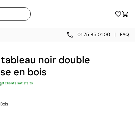
01 75 85 01 00
|
FAQ
tableau noir double
se en bois
8 clients satisfaits
Bois