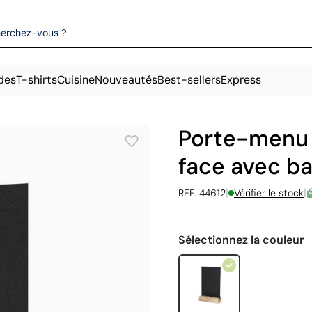
des
T-shirts
Cuisine
Nouveautés
Best-sellers
Express
Porte-menu 
face avec ba
|
|
REF. 44612
Vérifier le stock
Sélectionnez la couleur