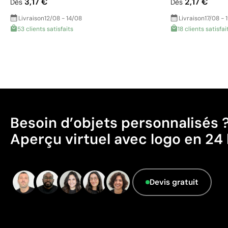
3,17 €
2,17 €
Dès
Dès
Livraison
12/08 - 14/08
Livraison
17/08 - 
53 clients satisfaits
18 clients satisfai
Besoin d’objets personnalisés 
Aperçu virtuel avec logo en 24 
Devis gratuit