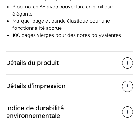
Bloc-notes A5 avec couverture en similicuir
élégante
Marque-page et bande élastique pour une
fonctionnalité accrue
100 pages vierges pour des notes polyvalentes
Détails du produit
Caractéristiques
Détails d'impression
52547
Code du produit
10
Quantité minimum
14.7 x 21 x 1.5 cm
Impression numérique en couleur
Sérig
Taille
Indice de durabilité
310 g
Poids
environnementale
Couvercle en similicuir
Matière
Chine
Pays de fabrication
Zones d'impression disponibles
4820 10 50
Code Intrastat