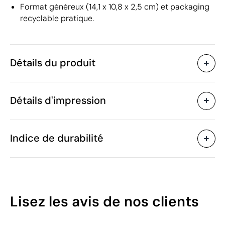
Format généreux (14,1 x 10,8 x 2,5 cm) et packaging
recyclable pratique.
Détails du produit
Caractéristiques
Détails d'impression
50898
Code du produit
25 unités
Quantité minimum
14.1 x 10.8 x 2.5 cm
Étiquette numérique en couleur
Taille
Indice de durabilité
192 g
Poids
Carton, Sulfate de calcium
Matière
Chine
Pays de fabrication
Zones d'impression disponibles
9609 90 90
Code Intrastat
45
Février 2025
Dans notre collection
Lisez les avis
de nos clients
depuis
/100
Pologne
Pays d'envoi