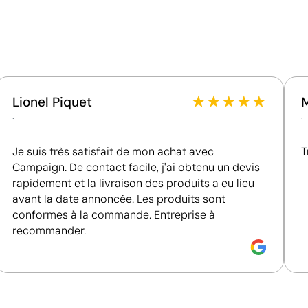
Intègre un composant présentant des
caractéristiques durables, même s'il ne constitue
pas l'élément principal du produit.
ntreprise
Certification du fournisseur - Points: 8 / 15
Fournisseur lié à une usine auditée selon une norme
★
★
★
★
★
Lionel Piquet
reconnue, garantissant la vérification des
.
.
conditions de travail.
Fournisseur récompensé par la médaille EcoVadis
Je suis très satisfait de mon achat avec
T
Bronze, se situant parmi les 35 % des meilleures
Campaign. De contact facile, j'ai obtenu un devis
entreprises en matière de performance ESG.
rapidement et la livraison des produits a eu lieu
avant la date annoncée. Les produits sont
conformes à la commande. Entreprise à
recommander.