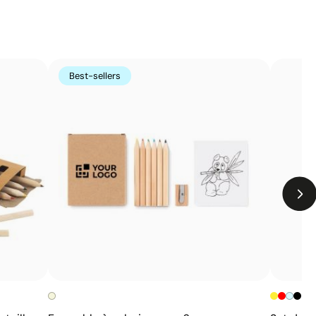
re design en couleur
ppliquer une couche de résine transparente sur une
e un effet de volume et de brillance qui agit comme une
Best-sellers
rottements et rayures.
Limites
Non recommandée pour les surfaces très flexibles
ou textiles
Non adaptée aux zones très courbes ou avec des
arêtes prononcées