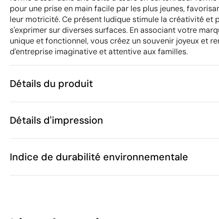
pour une prise en main facile par les plus jeunes, favori
leur motricité. Ce présent ludique stimule la créativité et
s'exprimer sur diverses surfaces. En associant votre marqu
unique et fonctionnel, vous créez un souvenir joyeux et r
d'entreprise imaginative et attentive aux familles.
Détails du produit
Caractéristiques
Détails d'impression
40269
Code du produit
25 unités
Quantité minimum
15 x 10 x 7 cm
Goutte de résine
Étiquette numérique e
Taille
Indice de durabilité environnementale
380 g
Poids
Craie, carton
Matière
Chine
Pays de fabrication
Zones d'impression disponibles
9609 90 90
Code Intrastat
26
Février 2022
Dans notre collection depuis