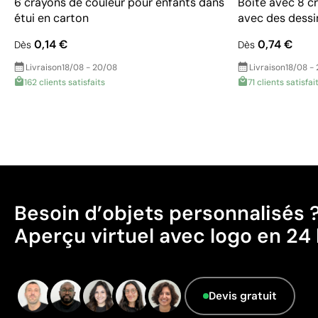
6 crayons de couleur pour enfants dans
Boîte avec 8 cr
étui en carton
avec des dessi
0,14 €
0,74 €
Dès
Dès
Livraison
18/08 - 20/08
Livraison
18/08 -
162 clients satisfaits
71 clients satisfai
Besoin d’objets personnalisés 
Aperçu virtuel avec logo en 24 
Devis gratuit