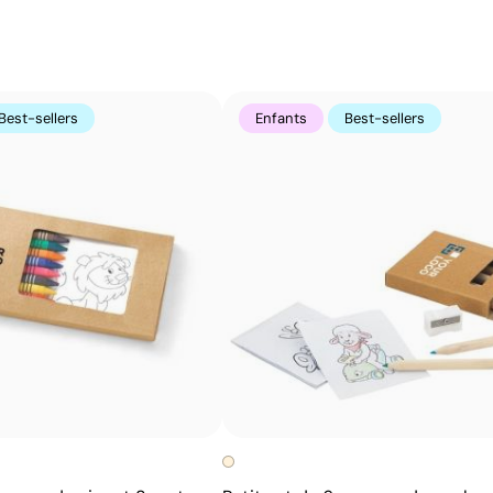
Un effet loupe qui protège et met en valeur vot
La goutte de résine, aussi appelée doming, consiste à a
impression réalisée sur une étiquette. Cette couche cré
Best-sellers
Enfants
Best-sellers
loupe, intensifie les couleurs et protège le design des f
Avantages
Effet tridimensionnel très accrocheur
Protège le design contre les chocs et les rayures
Renforce les couleurs et la brillance de l’impression
Idéale pour porte-clés, badges, pins et plaques
d’identification