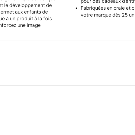
pour des cadeaux d'entre
sant le développement de
Fabriquées en craie et c
 permet aux enfants de
votre marque dès 25 uni
e à un produit à la fois
enforcez une image
Emballage
Quantité minimale pour l'envo
palettes
Dimensions de la boîte extéri
n couleur
Tampographie
Volume de la boîte extérieure
Poids de la boîte extérieure
Quantité par boîte
Ce qui rend ce produit durable
Matériau - Points: 16 / 40