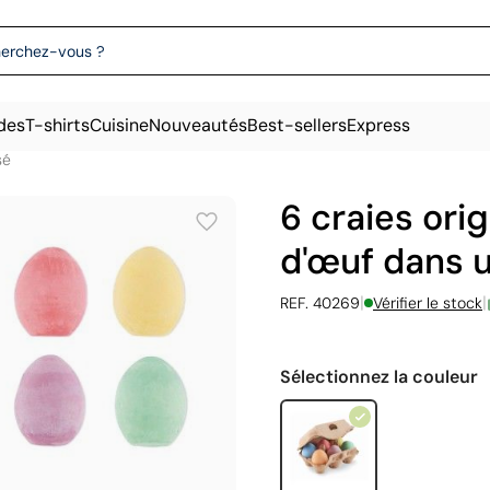
des
T-shirts
Cuisine
Nouveautés
Best-sellers
Express
sé
6 craies ori
d'œuf dans 
|
|
REF. 40269
Vérifier le stock
Sélectionnez la couleur