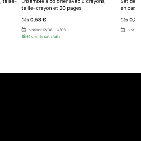
 taille-
Ensemble à colorier avec 6 crayons,
Set de c
taille-crayon et 20 pages
en carto
0,53 €
0,31
Dès
Dès
Livraison
12/08 - 14/08
Livraiso
44 clients satisfaits