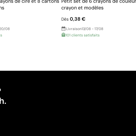
ayons de cire et 8 cartons
Petit set de 6 crayons de couleur,
ns
crayon et modèles
0,38 €
Dès
 20/08
Livraison
13/08 - 17/08
ts
101 clients satisfaits
?
h.