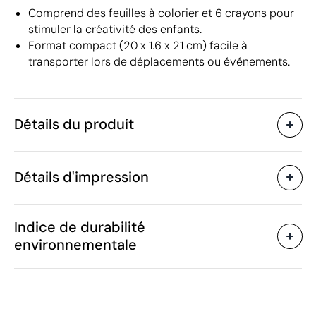
Comprend des feuilles à colorier et 6 crayons pour
stimuler la créativité des enfants.
Format compact (20 x 1.6 x 21 cm) facile à
transporter lors de déplacements ou événements.
Détails du produit
Caractéristiques
Détails d'impression
33153
Code du produit
25 unités
Quantité minimum
20 x 1.6 x 21 cm
Sérigraphie
Goutte de résine
É
Taille
Indice de durabilité
184 g
Poids
environnementale
Papier
Matière
Chine
Pays de fabrication
Zones d'impression disponibles
9609 10 90
Code Intrastat
Février 2019
Dans notre collection