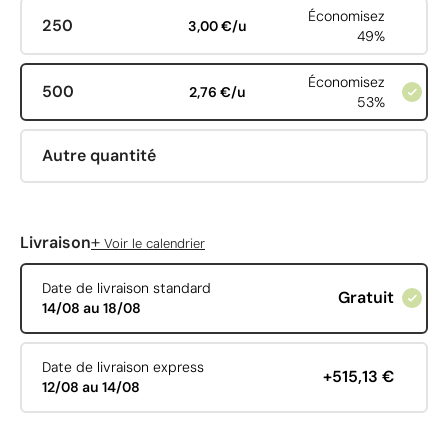
Économisez
250
3,00 €/u
49%
Économisez
500
2,76 €/u
53%
Autre quantité
+
Livraison
Voir le calendrier
Date de livraison standard
Gratuit
14/08 au 18/08
Date de livraison express
+515,13 €
12/08 au 14/08