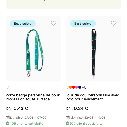
fonctionnalité, visibilité et style d'entreprise, et
choisissez le cordon idéal pour mettre en valeur votre
marque.
Best-sellers
Best-sellers
+5
Porte badge personnalisé pour
Tour de cou personnalisé avec
impression toute surface
logo pour événement
0,43 €
0,24 €
Dès
Dès
Livraison
27/08 - 07/09
Livraison
12/08 - 14/08
405 clients satisfaits
979 clients satisfaits