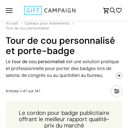
Accueil
Cadeaux pour événements
Tour de cou personnalisé
Tour de cou personnalisé
et porte-badge
Le
tour de cou personnalisé
est une solution pratique
et professionnelle pour porter des badges lors de
salons, de congrès ou au quotidien au bureau,
permettant une identification rapide et sûre. Grâce à
leur conception avec mousqueton, ils garantissent un
Articles
1
-
47
sur
147
support ergonomique pour les badges, tout en servant
de
support publicitaire à fort impact
, notamment
lorsqu'ils sont associés à des
t-shirts pour entreprise
,
Le cordon pour badge publicitaire
des
stylos promotionnels
dans un
sac en tissu
offrant le meilleur rapport qualité-
personnalisé
. Investissez dans un accessoire alliant
prix du marché