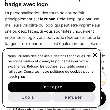
badge avec logo
La personnalisation des tours de cou se fait
principalement sur
le ruban
. Cela s’explique par une
meilleure visibilité du logo, qui peut être imprimé sur
une ou deux faces. Si vous souhaitez uniquement
imprimer le logo, vous pouvez le répéter sur toute la
longueur du ruban, mais il est également possible de
concevoir un visuel couvrant toute la surface. De plus,
certains modèles, comme les tubulaires, permettent de
Nous utilisons des cookies à des fins techniques, de
personnalisation et d'analyse pour améliorer votre
personnaliser
l’étiquette
, offrant un rendu plus discret
expérience. Refuser les cookies facultatifs pourrait
et premium. Enfin, certains lanyards incluent une
pièce
l’affecter. Consultez notre
politique de cookies
pour en
ronde en plastique
sur laquelle il est également
savoir plus.
possible d’ajouter le logo.
J'accepte
D’autre part, il convient de noter que, selon le modèle
de tour de cou, une technique d’impression différente
Choisir
Refuser
sera appliquée :
Sérigraphie
: pour les logos simples avec un