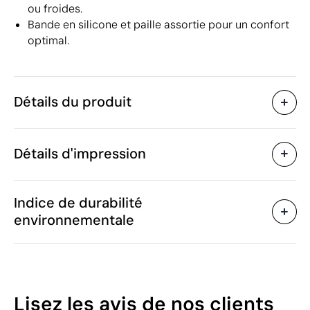
ou froides.
Bande en silicone et paille assortie pour un confort
optimal.
Détails du produit
Caractéristiques
Détails d'impression
49808
Code du produit
10 unités
Quantité minimum
ø7 x 15 cm
Tampographie
Sérigraphie circulaire
Taille
Indice de durabilité
362 g
Poids
environnementale
Verre
Matière
550 ml
Capacité
Zones d'impression disponibles
Chine
Pays de fabrication
7013 37 99
Code Intrastat
42
Lisez les avis
de nos clients
Janvier 2025
Dans notre collection