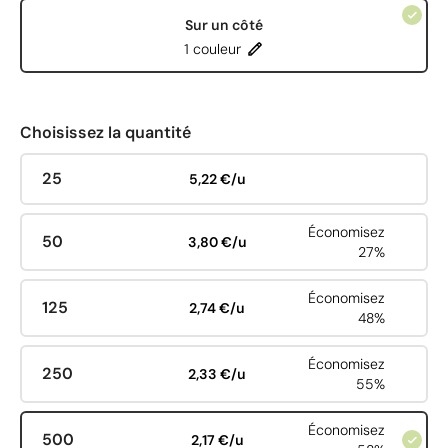
Sur un côté
1 couleur
Choisissez la quantité
25
5,22 €/u
Économisez
50
3,80 €/u
27%
Économisez
125
2,74 €/u
48%
Économisez
250
2,33 €/u
55%
Économisez
500
2,17 €/u